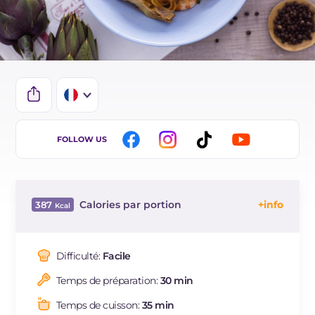
IT
FOLLOW US
EN
ES
Calories par portion
387
DE
Énergie
Kcal
387
BR
Glucides
g
56.9
Difficulté:
Facile
NL
Dont sucres
g
8.5
Temps de préparation:
30 min
Protéine
g
17.8
Graisses
g
9.8
Temps de cuisson:
35 min