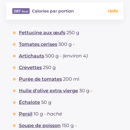
Calories par portion
387
Énergie
Kcal
387
Glucides
g
56.9
Fettucine aux œufs
250 g
Dont sucres
g
8.5
Protéine
g
17.8
Tomates cerises
300 g -
Graisses
g
9.8
Artichauts
500 g -
(environ 4)
dont acides gras saturés
g
1.67
Fibre
g
9.3
Crevettes
250 g
Cholestérol
mg
111
Purée de tomates
200 ml
Sodium
mg
715
Huile d'olive extra vierge
30 g -
Échalote
50 g
Persil
10 g -
haché
Soupe de poisson
150 g -