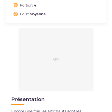
dont acides gras saturés
g
1.67
Portion:
4
Fibre
g
9.3
Cholestérol
Coût:
Moyenne
mg
111
Sodium
mg
715
Présentation
Encore une fois, les artichauts sont les