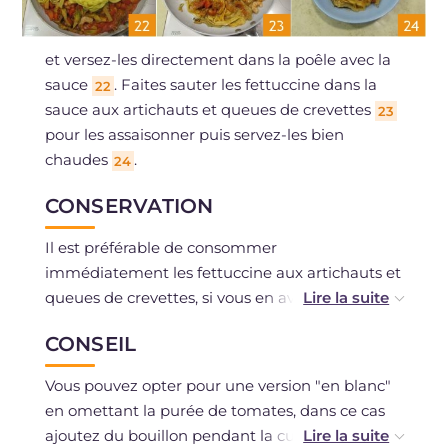
et versez-les directement dans la poêle avec la
sauce
. Faites sauter les fettuccine dans la
22
sauce aux artichauts et queues de crevettes
23
pour les assaisonner puis servez-les bien
chaudes
.
24
CONSERVATION
Il est préférable de consommer
immédiatement les fettuccine aux artichauts et
queues de crevettes, si vous en avez trop, vous
pouvez les conserver au réfrigérateur dans un
CONSEIL
récipient hermétique pendant un jour. Vous
pouvez préparer à l'avance la sauce et la
Vous pouvez opter pour une version "en blanc"
conserver au réfrigérateur ou la congeler si vous
en omettant la purée de tomates, dans ce cas
avez utilisé des ingrédients frais.
ajoutez du bouillon pendant la cuisson ou