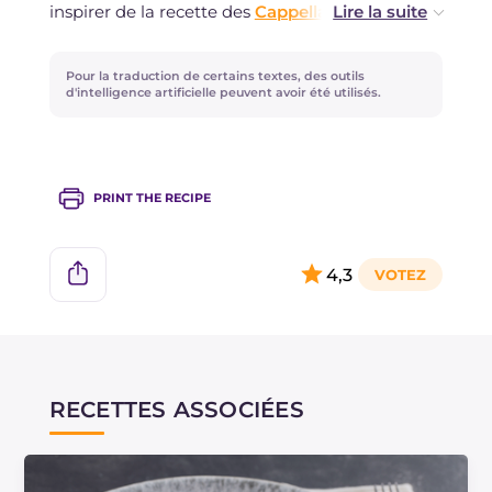
inspirer de la recette des
Cappellacci de
cotechino et crème de lentilles
!
Pour la traduction de certains textes, des outils
La glace sert à créer un choc thermique qui
d'intelligence artificielle peuvent avoir été utilisés.
permet de mieux extraire les saveurs.
PRINT THE RECIPE
4,3
RECETTES ASSOCIÉES