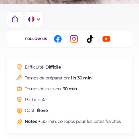
IT
FOLLOW US
EN
BR
Difficulté:
Difficile
ES
Temps de préparation:
1 h 30 min
DE
Temps de cuisson:
30 min
NL
Portion:
4
Coût:
Élevé
Notes
+ 30 min. de repos pour les pâtes fraîches