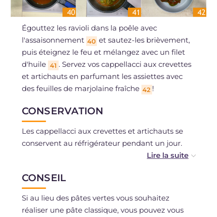
Égouttez les ravioli dans la poêle avec
l'assaisonnement
et sautez-les brièvement,
40
puis éteignez le feu et mélangez avec un filet
d'huile
. Servez vos cappellacci aux crevettes
41
et artichauts en parfumant les assiettes avec
des feuilles de marjolaine fraîche
!
42
CONSERVATION
Les cappellacci aux crevettes et artichauts se
conservent au réfrigérateur pendant un jour.
Les cappellacci crus peuvent être congelés sur
CONSEIL
un plateau et, une fois durcis, transférés dans
des sacs de congélation, pendant 3 mois. Vous
Si au lieu des pâtes vertes vous souhaitez
pourrez ensuite les cuire directement à partir
réaliser une pâte classique, vous pouvez vous
du congelé.