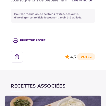
vous suggérons de préparer la mousse à
l'avance et de la conserver au réfrigérateur
jusqu'au moment de l'assemblage des
Pour la traduction de certains textes, des outils
feuilletés. Il est conseillé de manger les
d'intelligence artificielle peuvent avoir été utilisés.
feuilletés classiques au quark et saumon fumé
dans la journée.
PRINT THE RECIPE
4,3
RECETTES ASSOCIÉES