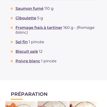
Protéine
g
4.4
Saumon fumé
110 g
Graisses
g
5.5
dont acides gras saturés
Ciboulette
5 g
g
2.72
Fibre
g
0.3
Fromage frais à tartiner
160 g -
(fromage
Cholestérol
mg
15
blanc)
Sodium
mg
368
Sel fin
1 pincée
Biscuit salé
12
Poivre blanc
1 pincée
PRÉPARATION