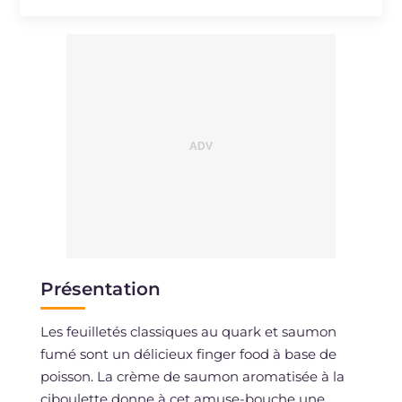
Cholestérol
mg
15
Sodium
mg
368
Présentation
Les feuilletés classiques au quark et saumon
fumé sont un délicieux finger food à base de
poisson. La crème de saumon aromatisée à la
ciboulette donne à cet amuse-bouche une