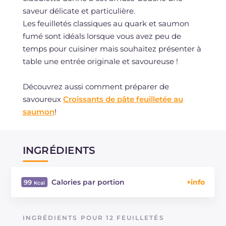
saveur délicate et particulière.
Les feuilletés classiques au quark et saumon
fumé sont idéals lorsque vous avez peu de
temps pour cuisiner mais souhaitez présenter à
table une entrée originale et savoureuse !
Découvrez aussi comment préparer de
savoureux
Croissants de pâte feuilletée au
saumon
!
INGRÉDIENTS
Calories par portion
99
Énergie
Kcal
99
Glucides
g
8
INGRÉDIENTS POUR 12 FEUILLETÉS
Dont sucres
g
0.3