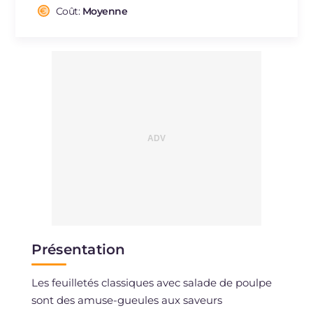
Cholestérol
Coût:
Moyenne
mg
22
Sodium
mg
248
Présentation
Les feuilletés classiques avec salade de poulpe
sont des amuse-gueules aux saveurs