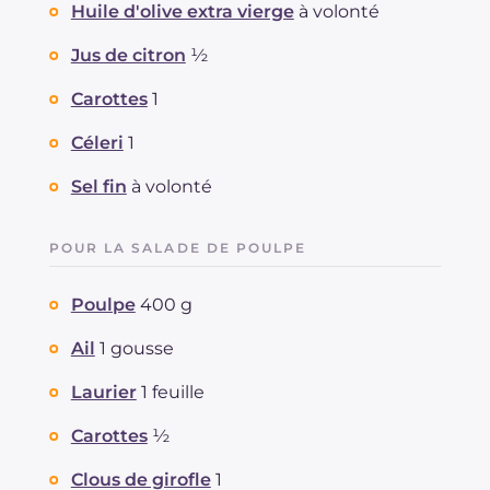
dont acides gras saturés
Huile d'olive extra vierge
à volonté
g
0.53
Fibre
g
1
Jus de citron
½
Cholestérol
mg
22
Sodium
mg
248
Carottes
1
Céleri
1
Sel fin
à volonté
POUR LA SALADE DE POULPE
Poulpe
400 g
Ail
1 gousse
Laurier
1 feuille
Carottes
½
Clous de girofle
1