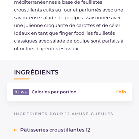
méditerranéennes à base de feuilletés
croustillants cuits au four et parfumés avec une
savoureuse salade de poulpe assaisonnée avec
une julienne croquante de carottes et de céleri.
Idéaux en tant que finger food, les feuilletés
classiques avec salade de poulpe sont parfaits à
offrir lors d'apéritifs estivaux.
INGRÉDIENTS
Calories par portion
82
Énergie
Kcal
82
Glucides
g
9.9
INGRÉDIENTS POUR 12 AMUSE-GUEULES
Dont sucres
g
2.1
Protéine
g
4.6
Pâtisseries croustillantes
12
Graisses
g
2.7