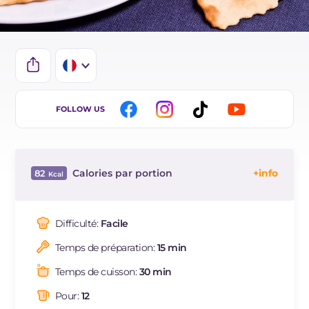
IT
FOLLOW US
EN
ES
Calories par portion
82
BR
Énergie
Kcal
82
DE
Glucides
g
9.9
Difficulté:
Facile
NL
Dont sucres
g
2.1
Temps de préparation:
15 min
Protéine
g
4.6
Graisses
g
2.7
Temps de cuisson:
30 min
dont acides gras saturés
g
0.53
Pour:
12
Fibre
g
1