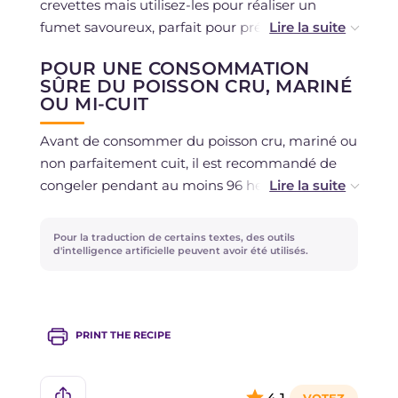
crevettes mais utilisez-les pour réaliser un
fumet savoureux, parfait pour préparer un
risotto de poisson savoureux !
POUR UNE CONSOMMATION
SÛRE DU POISSON CRU, MARINÉ
OU MI-CUIT
Avant de consommer du poisson cru, mariné ou
non parfaitement cuit, il est recommandé de
congeler pendant au moins 96 heures à -18
degrés dans un congélateur domestique
marqué de 3 étoiles ou plus, en suivant les
Pour la traduction de certains textes, des outils
lignes directrices du Ministère de la santé
.
d'intelligence artificielle peuvent avoir été utilisés.
PRINT THE RECIPE