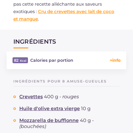
pas cette recette alléchante aux saveurs
exotiques :
Cru de crevettes avec lait de coco
et mangue
.
INGRÉDIENTS
Calories par portion
82
Énergie
Kcal
82
Glucides
g
2.2
INGRÉDIENTS POUR 8 AMUSE-GUEULES
Dont sucres
g
2.2
Protéine
g
6.6
Crevettes
400 g -
rouges
Graisses
g
5.2
dont acides gras saturés
Huile d'olive extra vierge
10 g
g
0.88
Fibre
g
0.6
Mozzarella de bufflonne
40 g -
Cholestérol
mg
58
(bouchées)
Sodium
mg
364