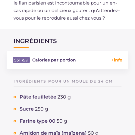
le flan parisien est incontournable pour un en-
cas rapide ou un délicieux goûter : qu'attendez-
vous pour le reproduire aussi chez vous ?
INGRÉDIENTS
Calories par portion
531
Énergie
Kcal
531
Glucides
g
64.5
INGRÉDIENTS POUR UN MOULE DE 24 CM
Dont sucres
g
40.6
Protéine
g
9.3
Pâte feuilletée
230 g
Graisses
g
26.2
dont acides gras saturés
Sucre
250 g
g
12.05
Fibre
g
0.9
Farine type 00
50 g
Cholestérol
mg
206
Sodium
mg
208
Amidon de maïs (maïzena)
50 g