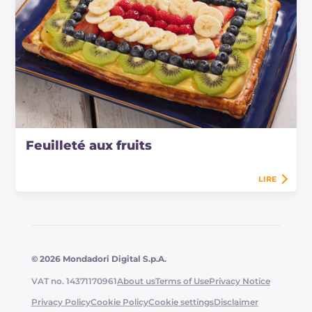
Feuilleté aux fruits
LIRE
© 2026 Mondadori Digital S.p.A.
VAT no. 14371170961
About us
Terms of Use
Privacy Notice
Privacy Policy
Cookie Policy
Cookie settings
Disclaimer