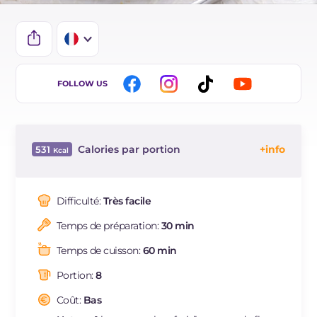
IT
FOLLOW US
EN
DE
Calories par portion
531
ES
Énergie
Kcal
531
BR
Glucides
g
64.5
Difficulté:
Très facile
NL
Dont sucres
g
40.6
Temps de préparation:
30 min
Protéine
g
9.3
Graisses
g
26.2
Temps de cuisson:
60 min
dont acides gras saturés
g
12.05
Portion:
8
Fibre
g
0.9
Cholestérol
Coût:
Bas
mg
206