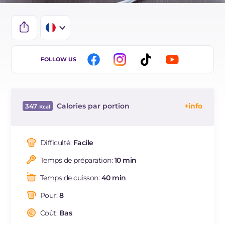
IT
FOLLOW US
BR
DE
Calories par portion
347
ES
Énergie
Kcal
347
Glucides
g
31.5
Difficulté:
Facile
Dont sucres
g
0.8
Temps de préparation:
10 min
Protéine
g
9.8
Graisses
g
19.3
Temps de cuisson:
40 min
dont acides gras saturés
g
6.9
Pour:
8
Fibre
g
0.9
Cholestérol
Coût:
Bas
mg
26