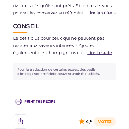
riz farcis dès qu'ils sont prêts. S'il en reste, vous
pouvez les conserver au réfrigérateur, dans un
récipient hermétique, pendant 2 jours
CONSEIL
maximum.
Le petit plus pour ceux qui ne peuvent pas
Si vous n'avez utilisé que des ingrédients frais et
résister aux saveurs intenses ? Ajoutez
non décongelés, vous pouvez également les
également des champignons cuits dans une
congeler avant le passage au four. Pour les
poêle séparée et incorporez-les à la farce !
utiliser, décongelez-les au réfrigérateur et
Pour la traduction de certains textes, des outils
terminez la cuisson au four comme indiqué
d'intelligence artificielle peuvent avoir été utilisés.
dans la recette.
PRINT THE RECIPE
4,5