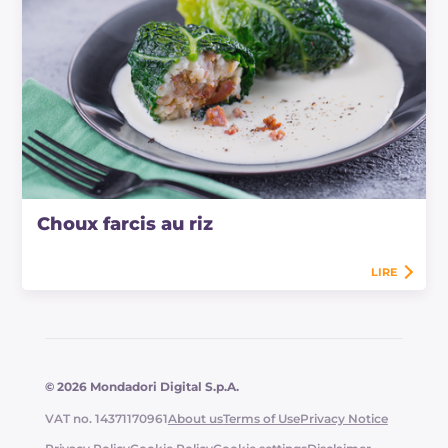
Choux farcis au riz
LIRE
© 2026 Mondadori Digital S.p.A.
VAT no. 14371170961
About us
Terms of Use
Privacy Notice