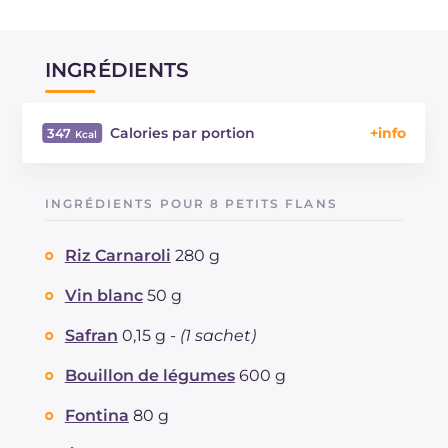
INGRÉDIENTS
Calories par portion
347
Énergie
Kcal
347
Glucides
g
31.5
INGRÉDIENTS POUR 8 PETITS FLANS
Dont sucres
g
0.8
Protéine
g
9.8
Riz Carnaroli
280 g
Graisses
g
19.3
dont acides gras saturés
Vin blanc
50 g
g
6.9
Fibre
g
0.9
Safran
0,15 g -
(1 sachet)
Cholestérol
mg
26
Sodium
mg
721
Bouillon de légumes
600 g
Fontina
80 g