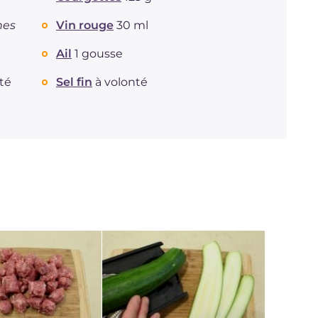
nes
Vin rouge
30 ml
Ail
1 gousse
té
Sel fin
à volonté