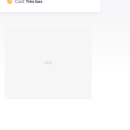
Coût:
Très bas
Cholestérol
mg
32
Sodium
mg
851