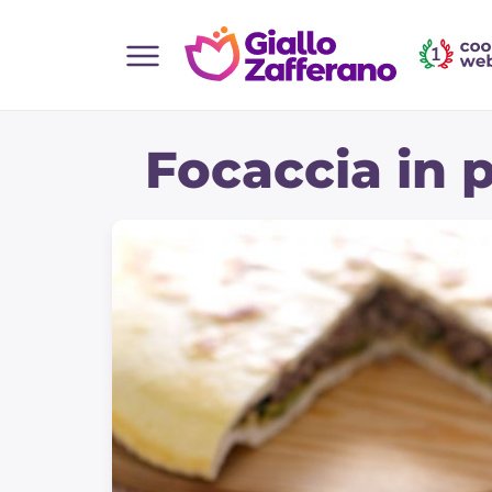
Home
Focaccia in 
Toutes les recettes
Aperitifs
Salades
Plats principaux
Boissons et rafraîchissements
Desserts
Accompagnement
Pizzas et focaccia
Gateaux et patisserie