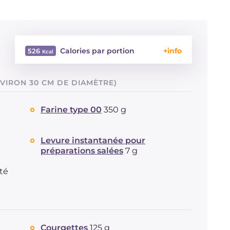
Calories par portion
526
Énergie
Kcal
526
VIRON 30 CM DE DIAMÈTRE)
Glucides
g
46
Dont sucres
g
1.4
Farine type 00
350 g
Protéine
g
16.3
Graisses
g
30.4
dont acides gras saturés
g
10.26
Levure instantanée pour
préparations salées
7 g
Fibre
g
1.9
Cholestérol
mg
32
té
Sodium
mg
851
Courgettes
125 g