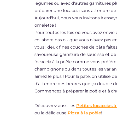
légumes ou avec d'autres garnitures p
ES
préparer une focaccia sans attendre de
BR
Aujourd'hui, nous vous invitons à essay
omelette !
NL
Pour toutes les fois où vous avez envie 
collabore pas ou que vous n'avez pas env
vous : deux fines couches de pâte faites
savoureuse garniture de saucisse et de c
focaccia à la poêle comme vous préfére
champignons ou dans toutes les variant
aimez le plus ! Pour la pâte, on utilise d
d'attendre des heures que ça double de
Commencez à préparer la poêle et à cha
Découvrez aussi les
Petites focaccias à
ou la délicieuse
Pizza à la poêle
!