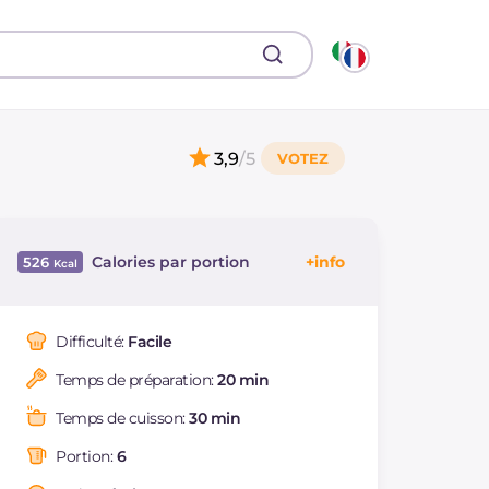
3,9
/5
Calories par portion
526
Énergie
Kcal
526
Glucides
g
46
Difficulté:
Facile
Dont sucres
g
1.4
Temps de préparation:
20 min
Protéine
g
16.3
Graisses
g
30.4
Temps de cuisson:
30 min
dont acides gras
g
10.26
saturés
Portion:
6
Fibre
g
1.9