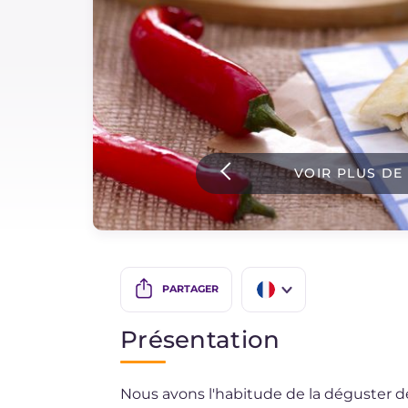
Sauces
Dernieres recettes
IT Website
VOIR PLUS DE
Facebook
Instagram
TikTok
YouTube
PARTAGER
IT
Présentation
EN
Nous avons l'habitude de la déguster d
DE