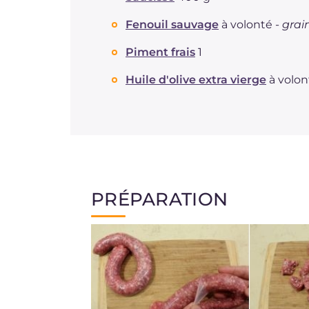
Fenouil sauvage
à volonté -
grai
Piment frais
1
Huile d'olive extra vierge
à volon
PRÉPARATION