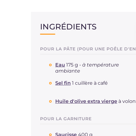
INGRÉDIENTS
POUR LA PÂTE (POUR UNE POÊLE D'EN
Eau
175 g -
à température
ambiante
Sel fin
1 cuillère à café
Huile d'olive extra vierge
à volon
POUR LA GARNITURE
Saucisse
400 g