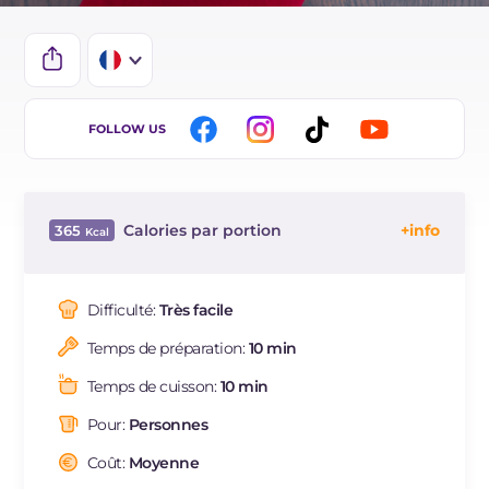
IT
FOLLOW US
EN
DE
Calories par portion
365
ES
Énergie
Kcal
365
BR
Glucides
g
2.6
Difficulté:
Très facile
Dont sucres
g
2.6
Temps de préparation:
10 min
Protéine
g
21.6
Graisses
g
29.8
Temps de cuisson:
10 min
dont acides gras saturés
g
18.61
Pour:
Personnes
Cholestérol
mg
97
Sodium
Coût:
Moyenne
mg
350