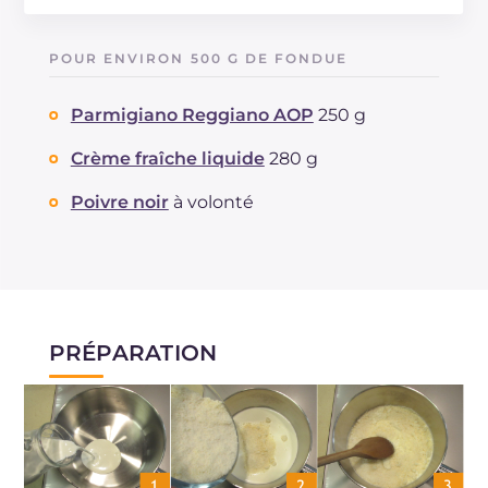
Énergie
Kcal
365
Glucides
g
2.6
POUR ENVIRON 500 G DE FONDUE
Dont sucres
g
2.6
Protéine
g
21.6
Parmigiano Reggiano AOP
250 g
Graisses
g
29.8
dont acides gras saturés
Crème fraîche liquide
280 g
g
18.61
Cholestérol
mg
97
Poivre noir
à volonté
Sodium
mg
350
PRÉPARATION