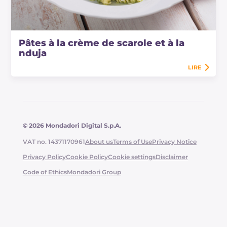
Pâtes à la crème de scarole et à la
nduja
LIRE
© 2026 Mondadori Digital S.p.A.
VAT no. 14371170961
About us
Terms of Use
Privacy Notice
Privacy Policy
Cookie Policy
Cookie settings
Disclaimer
Code of Ethics
Mondadori Group