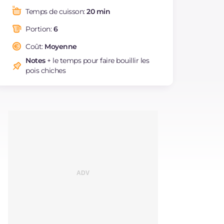
Graisses
g
9.6
Temps de cuisson:
20 min
dont acides gras
g
2.19
saturés
Portion:
6
Fibre
g
7.1
Coût:
Moyenne
Cholestérol
mg
11
Notes
+ le temps pour faire bouillir les
Sodium
mg
971
pois chiches