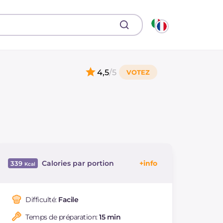
4,5
/5
Calories par portion
339
Énergie
Kcal
339
Glucides
g
50.9
Difficulté:
Facile
Dont sucres
g
4.6
Temps de préparation:
15 min
Protéine
g
12.2