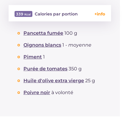
Calories par portion
339
Énergie
Kcal
339
Pancetta fumée
100 g
Glucides
g
50.9
Dont sucres
g
4.6
Oignons blancs
1 -
moyenne
Protéine
g
12.2
Graisses
Piment
1
g
9.6
dont acides gras saturés
g
2.19
Purée de tomates
350 g
Fibre
g
7.1
Cholestérol
mg
11
Huile d'olive extra vierge
25 g
Sodium
mg
971
Poivre noir
à volonté