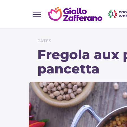
Home
Toutes les recettes
PÂTES
Aperitifs
Fregola aux 
Salades
pancetta
Plats principaux
Boissons et rafraîchissements
Desserts
Accompagnement
Pizzas et focaccia
Gateaux et patisserie