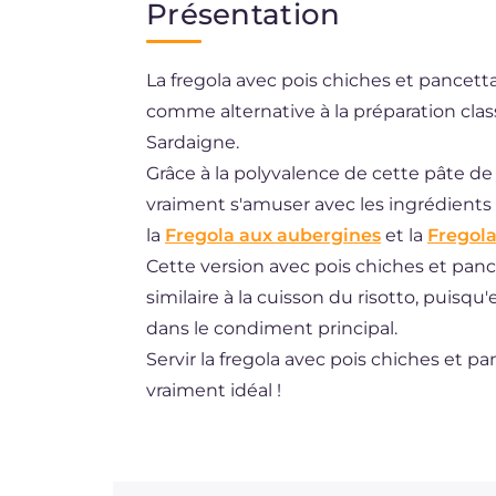
Présentation
EN
La fregola avec pois chiches et pancett
ES
comme alternative à la préparation classi
DE
Sardaigne.
BR
Grâce à la polyvalence de cette pâte 
vraiment s'amuser avec les ingrédients 
NL
la
Fregola aux aubergines
et la
Fregola
Cette version avec pois chiches et pance
similaire à la cuisson du risotto, puisqu'e
dans le condiment principal.
Servir la fregola avec pois chiches et p
vraiment idéal !