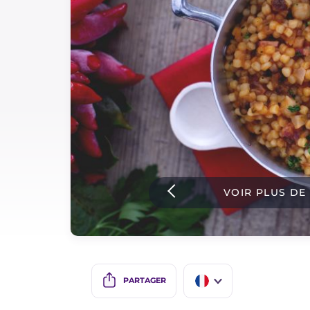
Sauces
Dernieres recettes
IT Website
Facebook
Instagram
VOIR PLUS DE
TikTok
YouTube
PARTAGER
IT