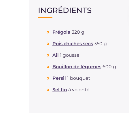
INGRÉDIENTS
Frégola
320 g
Pois chiches secs
350 g
Ail
1 gousse
Bouillon de légumes
600 g
Persil
1 bouquet
Sel fin
à volonté