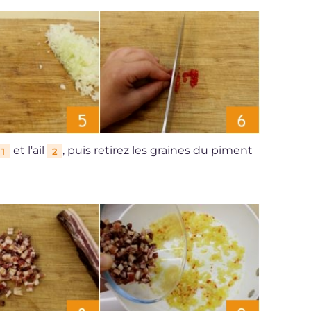
et l'ail
, puis retirez les graines du piment
1
2