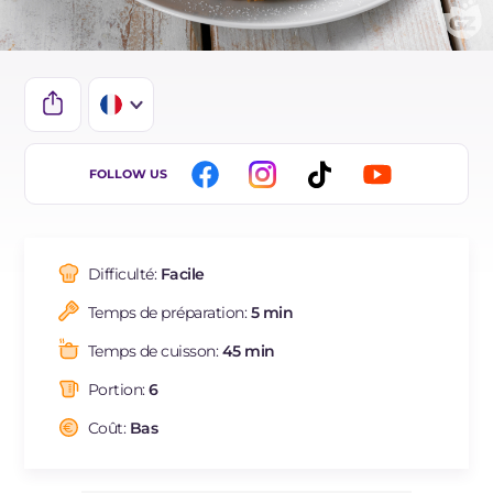
IT
FOLLOW US
EN
DE
Difficulté:
Facile
NL
Temps de préparation:
5 min
BR
Temps de cuisson:
45 min
ES
Portion:
6
Coût:
Bas