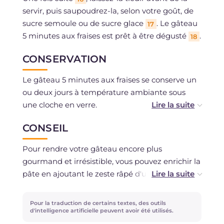
servir, puis saupoudrez-la, selon votre goût, de
sucre semoule ou de sucre glace
. Le gâteau
17
5 minutes aux fraises est prêt à être dégusté
.
18
CONSERVATION
Le gâteau 5 minutes aux fraises se conserve un
ou deux jours à température ambiante sous
une cloche en verre.
CONSEIL
Vous pouvez le congeler après la cuisson.
Pour rendre votre gâteau encore plus
gourmand et irrésistible, vous pouvez enrichir la
pâte en ajoutant le zeste râpé d'un citron bio
pour rehausser le parfum des fraises.
Pour la traduction de certains textes, des outils
d'intelligence artificielle peuvent avoir été utilisés.