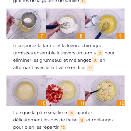
graines de la gousse de vanille
.
6
Incorporez la farine et la levure chimique
tamisées ensemble à travers un tamis
pour
7
éliminer les grumeaux et mélangez
en
8
alternant avec le lait versé en filet
.
9
Lorsque la pâte sera lisse
, ajoutez
10
délicatement les dés de fraise
et mélangez
11
pour bien les répartir
.
12