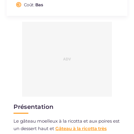
Cholestérol
Coût:
Bas
mg
79
Sodium
mg
52
Présentation
Le gâteau moelleux à la ricotta et aux poires est
un dessert haut et
Gâteau à la ricotta très