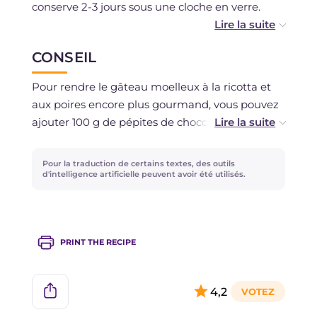
conserve 2-3 jours sous une cloche en verre.
Si vous le souhaitez, vous pouvez congeler le
CONSEIL
gâteau, une fois cuit et refroidi.
Pour rendre le gâteau moelleux à la ricotta et
aux poires encore plus gourmand, vous pouvez
ajouter 100 g de pépites de chocolat noir à la
pâte !
Pour la traduction de certains textes, des outils
d'intelligence artificielle peuvent avoir été utilisés.
PRINT THE RECIPE
4,2