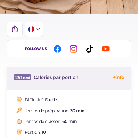
IT
FOLLOW US
EN
DE
Calories par portion
251
ES
Énergie
Kcal
251
BR
Glucides
g
42.1
Difficulté:
Facile
NL
Dont sucres
g
23.1
Temps de préparation:
30 min
Protéine
g
8.2
Graisses
g
5.6
Temps de cuisson:
60 min
dont acides gras saturés
g
2.96
Portion:
10
Fibre
g
1.8