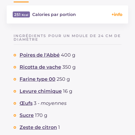
Calories par portion
251
Énergie
Kcal
251
Glucides
g
42.1
INGRÉDIENTS POUR UN MOULE DE 24 CM DE
Dont sucres
DIAMÈTRE
g
23.1
Protéine
g
8.2
Poires de l'Abbé
400 g
Graisses
g
5.6
dont acides gras saturés
g
2.96
Ricotta de vache
350 g
Fibre
g
1.8
Cholestérol
Farine type 00
250 g
mg
79
Sodium
mg
52
Levure chimique
16 g
Œufs
3 -
moyennes
Sucre
170 g
Zeste de citron
1