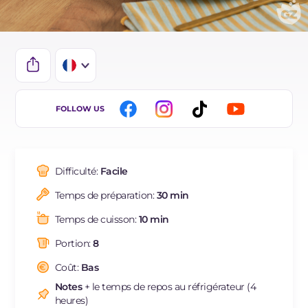
IT
FOLLOW US
EN
DE
Difficulté:
Facile
ES
Temps de préparation:
30 min
BR
Temps de cuisson:
10 min
NL
Portion:
8
Coût:
Bas
Notes
+ le temps de repos au réfrigérateur (4
heures)