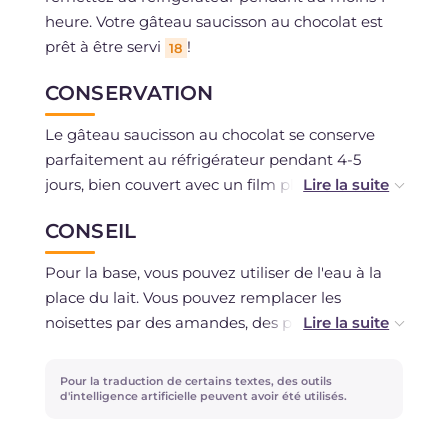
heure. Votre gâteau saucisson au chocolat est
prêt à être servi
!
18
CONSERVATION
Le gâteau saucisson au chocolat se conserve
parfaitement au réfrigérateur pendant 4-5
jours, bien couvert avec un film plastique ou
dans un contenant hermétique.
CONSEIL
Pour la base, vous pouvez utiliser de l'eau à la
place du lait. Vous pouvez remplacer les
noisettes par des amandes, des pistaches ou
des noix de pécan. Si vous n'aimez pas les
noisettes, vous pouvez les omettre ou les
Pour la traduction de certains textes, des outils
remplacer par des céréales pour conserver le
d'intelligence artificielle peuvent avoir été utilisés.
croquant.