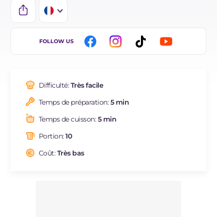
IT
FOLLOW US
EN
DE
Difficulté:
Très facile
ES
Temps de préparation:
5 min
BR
Temps de cuisson:
5 min
NL
Portion:
10
Coût:
Très bas