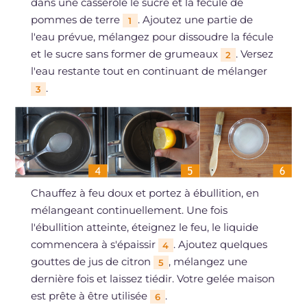
dans une casserole le sucre et la fécule de
pommes de terre
. Ajoutez une partie de
1
l'eau prévue, mélangez pour dissoudre la fécule
et le sucre sans former de grumeaux
. Versez
2
l'eau restante tout en continuant de mélanger
.
3
Chauffez à feu doux et portez à ébullition, en
mélangeant continuellement. Une fois
l'ébullition atteinte, éteignez le feu, le liquide
commencera à s'épaissir
. Ajoutez quelques
4
gouttes de jus de citron
, mélangez une
5
dernière fois et laissez tiédir. Votre gelée maison
est prête à être utilisée
.
6