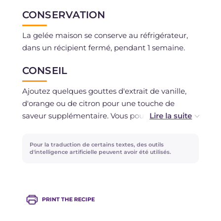
CONSERVATION
La gelée maison se conserve au réfrigérateur,
dans un récipient fermé, pendant 1 semaine.
CONSEIL
Ajoutez quelques gouttes d'extrait de vanille,
d'orange ou de citron pour une touche de
saveur supplémentaire. Vous pouvez également
utiliser des zestes d'agrumes pendant la cuisson
pour un arôme plus intense. La fécule de
Pour la traduction de certains textes, des outils
pommes de terre peut être remplacée par de la
d'intelligence artificielle peuvent avoir été utilisés.
fécule de maïs ou de riz. Pour la colorer, vous
pouvez ajouter des colorants naturels comme le
jus de betterave, le curcuma ou la spiruline pour
PRINT THE RECIPE
un résultat coloré et sain. Pour des préparations
salées, à la place du sucre, ajoutez du bouillon