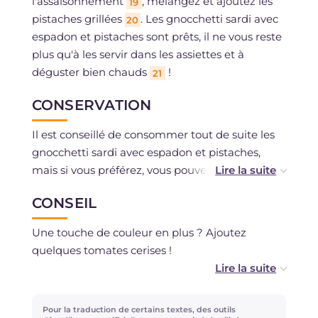
l'assaisonnement
, mélangez et ajoutez les
19
pistaches grillées
. Les gnocchetti sardi avec
20
espadon et pistaches sont prêts, il ne vous reste
plus qu'à les servir dans les assiettes et à
déguster bien chauds
!
21
CONSERVATION
Il est conseillé de consommer tout de suite les
gnocchetti sardi avec espadon et pistaches,
mais si vous préférez, vous pouvez les conserver
au réfrigérateur pour un jour maximum en les
CONSEIL
plaçant dans un récipient hermétique.
Une touche de couleur en plus ? Ajoutez
quelques tomates cerises !
Si vous souhaitez rendre le plat encore plus
particulier, essayez de remplacer l'espadon par
Pour la traduction de certains textes, des outils