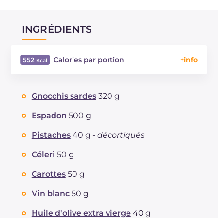
INGRÉDIENTS
Calories par portion
552
Énergie
Kcal
552
Glucides
g
70.5
Gnocchis sardes
320 g
Dont sucres
g
5.9
Protéine
g
24
Espadon
500 g
Graisses
g
18.4
Pistaches
40 g -
décortiqués
dont acides gras saturés
g
3.02
Fibre
g
4.1
Céleri
50 g
Cholestérol
mg
53
Carottes
50 g
Sodium
mg
398
Vin blanc
50 g
Huile d'olive extra vierge
40 g