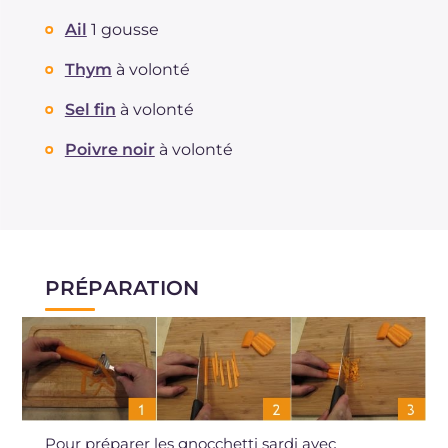
Ail
1 gousse
Thym
à volonté
Sel fin
à volonté
Poivre noir
à volonté
PRÉPARATION
Pour préparer les gnocchetti sardi avec