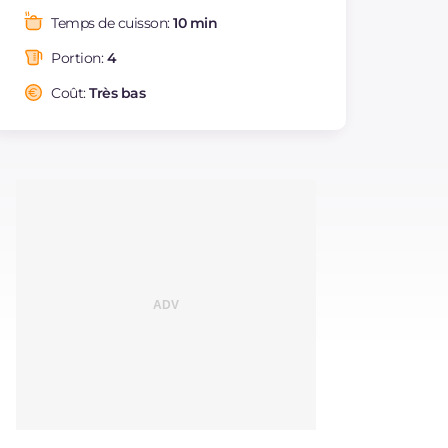
Graisses
g
34.3
Temps de cuisson:
10 min
dont acides gras
g
13.2
saturés
Portion:
4
Fibre
g
2.4
Coût:
Très bas
Cholestérol
mg
119
Sodium
mg
473