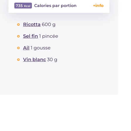
Calories par portion
735
Énergie
Kcal
735
Ricotta
600 g
Glucides
g
72.9
Dont sucres
g
8.8
Sel fin
1 pincée
Protéine
g
32.6
Graisses
Ail
1 gousse
g
34.3
dont acides gras saturés
g
13.2
Vin blanc
30 g
Fibre
g
2.4
Cholestérol
mg
119
Sodium
mg
473