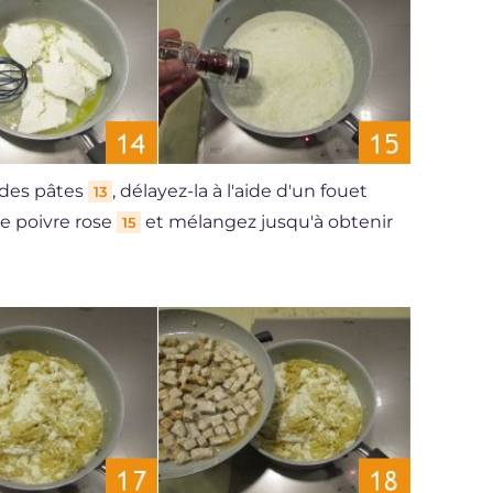
 des pâtes
, délayez-la à l'aide d'un fouet
13
 le poivre rose
et mélangez jusqu'à obtenir
15