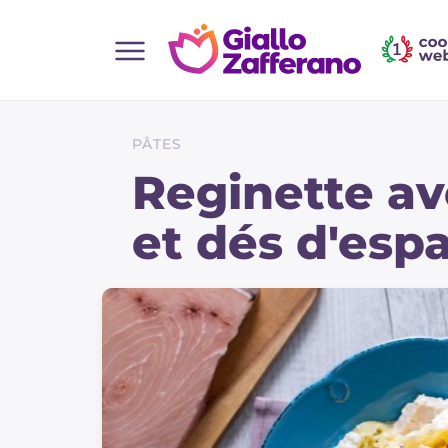
Home
Toutes les recettes
PÂTES
Aperitifs
Reginette av
Salades
et dés d'esp
Plats principaux
Boissons et rafraîchissements
Desserts
Accompagnement
Pizzas et focaccia
Gateaux et patisserie