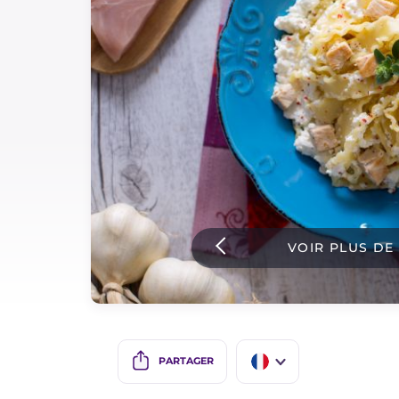
Sauces
Dernieres recettes
IT Website
Facebook
Instagram
VOIR PLUS DE
TikTok
YouTube
PARTAGER
IT