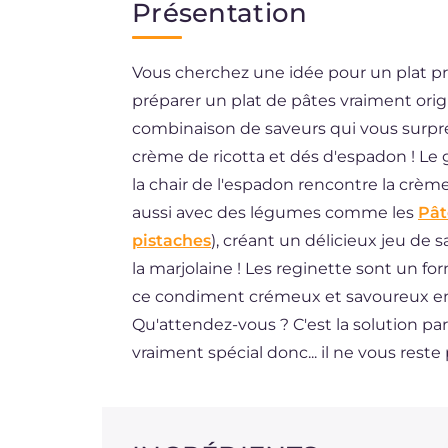
Présentation
EN
Vous cherchez une idée pour un plat prin
BR
préparer un plat de pâtes vraiment orig
ES
combinaison de saveurs qui vous surpren
DE
crème de ricotta et dés d'espadon ! L
la chair de l'espadon rencontre la crèm
NL
aussi avec des légumes comme les
Pât
pistaches
), créant un délicieux jeu de
la marjolaine ! Les reginette sont un f
ce condiment crémeux et savoureux en a
Qu'attendez-vous ? C'est la solution par
vraiment spécial donc... il ne vous reste 