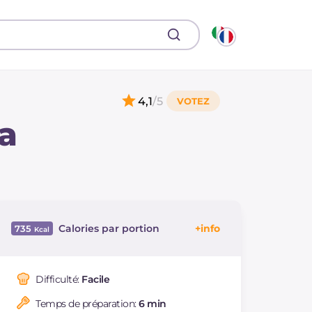
4,1
/5
a
Calories par portion
735
Énergie
Kcal
735
Glucides
g
72.9
Difficulté:
Facile
Dont sucres
g
8.8
Temps de préparation:
6 min
Protéine
g
32.6