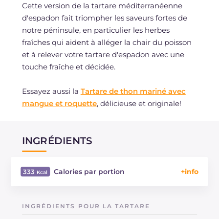
Cette version de la tartare méditerranéenne
d'espadon fait triompher les saveurs fortes de
notre péninsule, en particulier les herbes
fraîches qui aident à alléger la chair du poisson
et à relever votre tartare d'espadon avec une
touche fraîche et décidée.
Essayez aussi la
Tartare de thon mariné avec
mangue et roquette
, délicieuse et originale!
INGRÉDIENTS
Calories par portion
333
Énergie
Kcal
333
Glucides
g
3
INGRÉDIENTS POUR LA TARTARE
Dont sucres
g
3