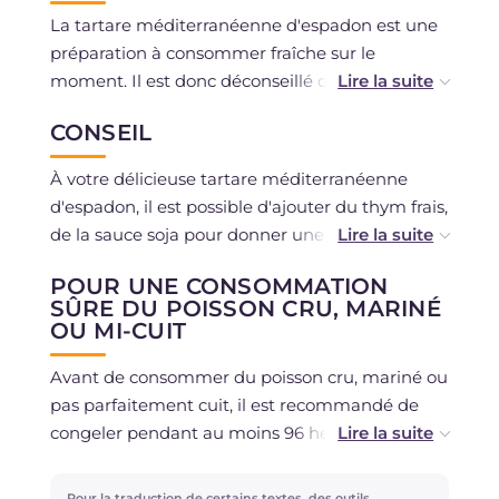
La tartare méditerranéenne d'espadon est une
préparation à consommer fraîche sur le
moment. Il est donc déconseillé de la congeler.
Il est possible de la conserver au réfrigérateur
CONSEIL
pendant un maximum d'un jour. L'espadon doit
d'abord être abattu au congélateur pour être
À votre délicieuse tartare méditerranéenne
consommé cru.
d'espadon, il est possible d'ajouter du thym frais,
de la sauce soja pour donner une touche de
saveur. Pour les amateurs de piquant, il est
POUR UNE CONSOMMATION
possible d'ajouter quelques gouttes de tabasco.
SÛRE DU POISSON CRU, MARINÉ
Pour des notes exotiques, vous pouvez
OU MI-CUIT
remplacer le citron par le citron vert.
Avant de consommer du poisson cru, mariné ou
pas parfaitement cuit, il est recommandé de
congeler pendant au moins 96 heures à -18
degrés dans un congélateur domestique
marqué de 3 étoiles ou plus, comme indiqué
Pour la traduction de certains textes, des outils