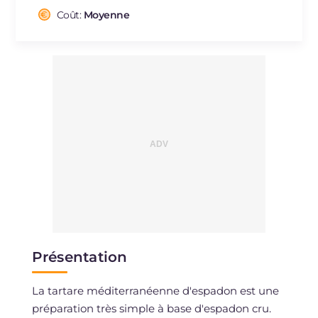
dont acides gras saturés
g
4.77
Coût:
Moyenne
Fibre
g
1.8
Cholestérol
mg
45
Sodium
mg
345
Présentation
La tartare méditerranéenne d'espadon est une
préparation très simple à base d'espadon cru.