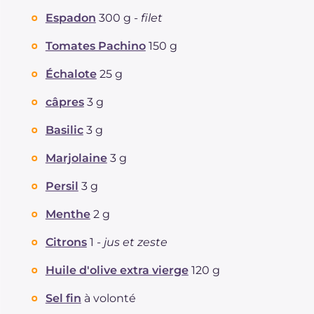
Protéine
g
11.7
Espadon
300 g -
filet
Graisses
g
30.5
dont acides gras saturés
Tomates Pachino
150 g
g
4.77
Fibre
g
1.8
Échalote
25 g
Cholestérol
mg
45
Sodium
mg
345
câpres
3 g
Basilic
3 g
Marjolaine
3 g
Persil
3 g
Menthe
2 g
Citrons
1 -
jus et zeste
Huile d'olive extra vierge
120 g
Sel fin
à volonté