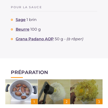
POUR LA SAUCE
Sage
1 brin
Beurre
100 g
Grana Padano AOP
50 g -
(à râper)
PRÉPARATION