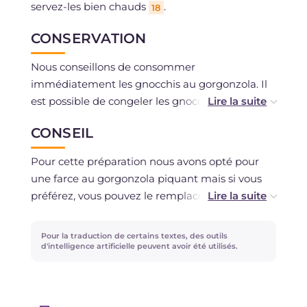
servez-les bien chauds
.
18
CONSERVATION
Nous conseillons de consommer
immédiatement les gnocchis au gorgonzola. Il
est possible de congeler les gnocchis, dans ce
cas placez le plateau avec les gnocchis crus au
CONSEIL
congélateur, ainsi en raffermissant ils ne
colleront pas entre eux, et après environ 20
Pour cette préparation nous avons opté pour
minutes mettez les gnocchis de pommes de
une farce au gorgonzola piquant mais si vous
terre dans un sac alimentaire pour plus de
préférez, vous pouvez le remplacer par un
commodité. Pour les cuire, il suffira de les
gorgonzola doux au goût plus délicat.
plonger dans de l'eau bouillante et salée sans
Pour la traduction de certains textes, des outils
les décongeler au préalable.
d'intelligence artificielle peuvent avoir été utilisés.