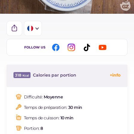
IT
FOLLOW US
DE
ES
Calories par portion
318
BR
Énergie
Kcal
318
Glucides
g
48.4
Difficulté:
Moyenne
Dont sucres
g
1.3
Temps de préparation:
30 min
Protéine
g
10.8
Graisses
g
9.1
Temps de cuisson:
10 min
dont acides gras saturés
g
4.16
Portion:
8
Fibre
g
2.6