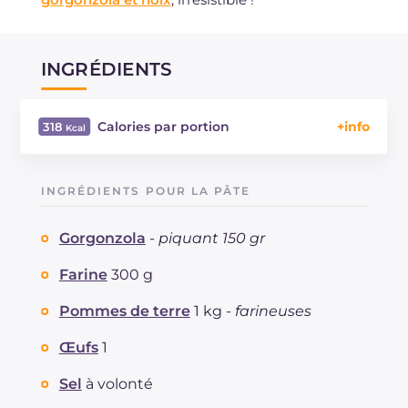
INGRÉDIENTS
Calories par portion
318
Énergie
Kcal
318
Glucides
g
48.4
INGRÉDIENTS POUR LA PÂTE
Dont sucres
g
1.3
Protéine
g
10.8
Gorgonzola
-
piquant 150 gr
Graisses
g
9.1
dont acides gras saturés
Farine
300 g
g
4.16
Fibre
g
2.6
Pommes de terre
1 kg -
farineuses
Cholestérol
mg
45
Sodium
mg
229
Œufs
1
Sel
à volonté