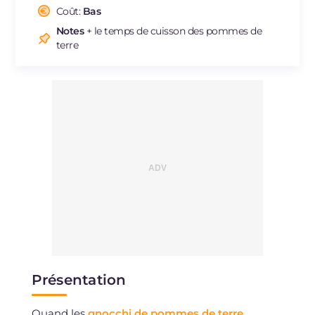
Cholestérol
Coût:
Bas
mg
45
Sodium
mg
229
Notes
+ le temps de cuisson des pommes de
terre
Présentation
Quand les
gnocchi de pommes de terre