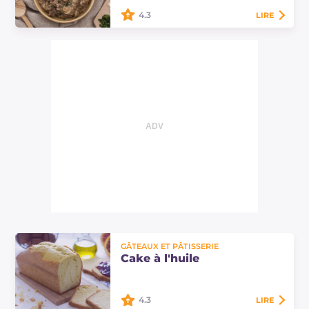
pour vos enfants.
4.3
LIRE
Le bœuf Stroganoff est un délicieux
plat principal d'origine russe à base
de bœuf, oignons, champignons et
crème aigre.
GÂTEAUX ET PÂTISSERIE
Cake à l'huile
4.3
LIRE