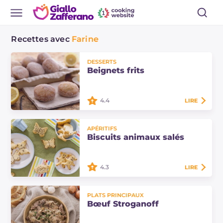
Recettes avec
Farine
DESSERTS
Beignets frits
4.4
LIRE
Les beignets frits sont une
APÉRITIFS
préparation d'origine maison et
Biscuits animaux salés
sont préparés avec une simple pâte
de farine, levure de bière, lait, sucre,
beurre…
4.3
LIRE
Les biscuits animaux salés sont des
PLATS PRINCIPAUX
amuse-gueules délicieux au
Bœuf Stroganoff
parmesan en forme de petits
animaux sympathiques, idéaux