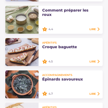
Le cake à l'huile est réalisé avec de
Comment préparer les
l'huile d'olive à la place du beurre,
roux
aromatisé à l'orange, c'est le gâteau
idéal pour le petit-déjeuner.
4.4
LIRE
Dans cette fiche de l'École de
Cuisine, nous vous enseignons
APÉRITIFS
comment préparer les roux, c'est-à-
Croque baguette
dire la base de la béchamel et des
sauces parfaites !
4.5
LIRE
Le croque baguette est une
ACCOMPAGNEMENTS
réinterprétation moderne du
Épinards savoureux
typique en-cas français : le croque
monsieur.
4.7
LIRE
Les épinards savoureux sont un
APÉRITIFS