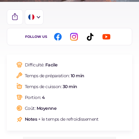
IT
FOLLOW US
EN
DE
Difficulté:
Facile
ES
Temps de préparation:
10 min
BR
Temps de cuisson:
30 min
NL
Portion:
4
Coût:
Moyenne
Notes
+ le temps de refroidissement