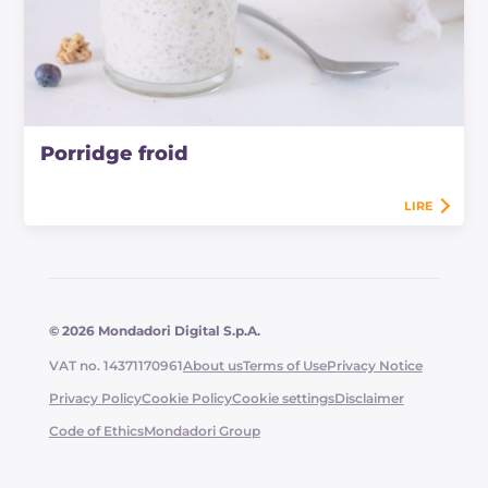
Porridge froid
LIRE
© 2026 Mondadori Digital S.p.A.
VAT no. 14371170961
About us
Terms of Use
Privacy Notice
Privacy Policy
Cookie Policy
Cookie settings
Disclaimer
Code of Ethics
Mondadori Group