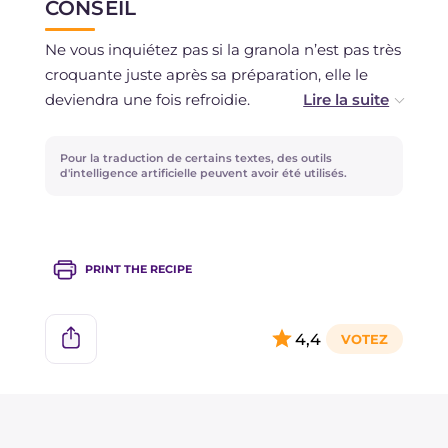
CONSEIL
Ne vous inquiétez pas si la granola n’est pas très
croquante juste après sa préparation, elle le
deviendra une fois refroidie.
Si vous préférez, vous pouvez remplacer les
Pour la traduction de certains textes, des outils
pépites de chocolat noir par du chocolat haché,
d'intelligence artificielle peuvent avoir été utilisés.
blanc ou au lait… le résultat sera évidemment
plus sucré ! Le cacao en poudre peut également
être amer ou sucré, selon vos goûts.
PRINT THE RECIPE
En alternative au miel mille fleurs, vous pouvez
utiliser un autre miel de votre choix.
4,4
Personnalisez la granola en utilisant vos fruits
secs préférés comme les noix de pécan, les
pistaches ou les pignons de pin ! Si vous le