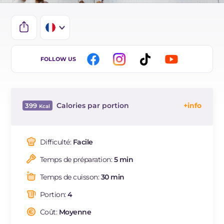
IT
FOLLOW US
EN
DE
Calories par portion
399
ES
Énergie
Kcal
399
BR
Glucides
g
38.6
Difficulté:
Facile
NL
Dont sucres
g
24.2
Temps de préparation:
5 min
Protéine
g
8.7
Graisses
g
23.2
Temps de cuisson:
30 min
dont acides gras saturés
g
2.2
Portion:
4
Fibre
g
6.2
Sodium
Coût:
Moyenne
mg
11