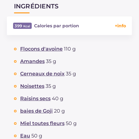
INGRÉDIENTS
Calories par portion
399
Énergie
Kcal
399
Glucides
g
38.6
Flocons d'avoine
110 g
Dont sucres
g
24.2
Protéine
g
8.7
Amandes
35 g
Graisses
g
23.2
Cerneaux de noix
35 g
dont acides gras saturés
g
2.2
Fibre
g
6.2
Noisettes
35 g
Sodium
mg
11
Raisins secs
40 g
baies de Goji
20 g
Miel toutes fleurs
50 g
Eau
50 g