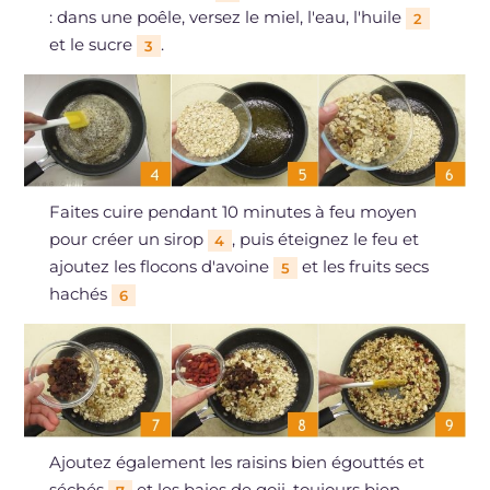
: dans une poêle, versez le miel, l'eau, l'huile
2
et le sucre
.
3
Faites cuire pendant 10 minutes à feu moyen
pour créer un sirop
, puis éteignez le feu et
4
ajoutez les flocons d'avoine
et les fruits secs
5
hachés
6
Ajoutez également les raisins bien égouttés et
séchés
et les baies de goji, toujours bien