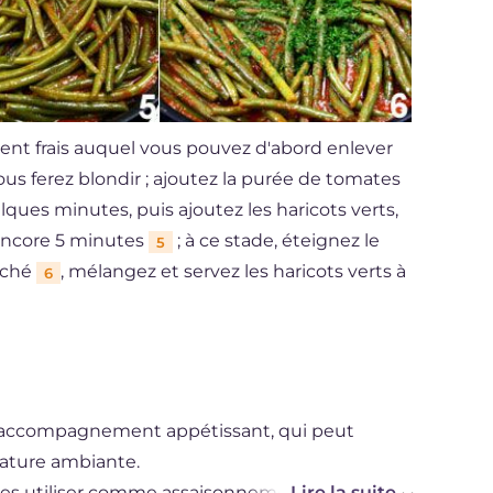
iment frais auquel vous pouvez d'abord enlever
 vous ferez blondir ; ajoutez la purée de tomates
lques minutes, puis ajoutez les haricots verts,
t encore 5 minutes
; à ce stade, éteignez le
5
haché
, mélangez et servez les haricots verts à
6
un accompagnement appétissant, qui peut
rature ambiante.
i les utiliser comme assaisonnement pour un