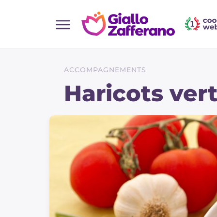
Home
Toutes les recettes
ACCOMPAGNEMENTS
Aperitifs
Haricots vert
Salades
Plats principaux
Boissons et rafraîchissements
Desserts
Accompagnement
Pizzas et focaccia
Gateaux et patisserie