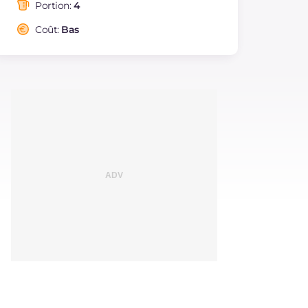
saturés
Portion:
4
Fibre
g
8.1
Coût:
Bas
Sodium
mg
311