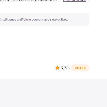
rez de fromage râpé en abondance.
ntelligence artificielle peuvent avoir été utilisés.
3,7
/5