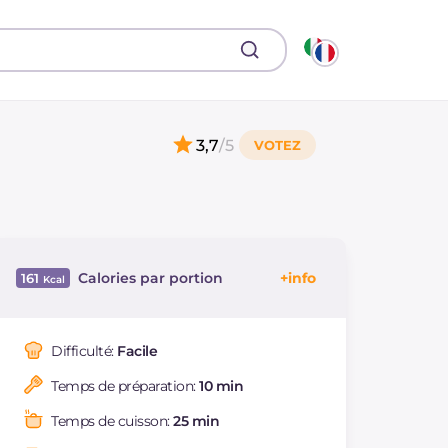
3,7
/5
Calories par portion
161
Énergie
Kcal
161
Glucides
g
9.3
Difficulté:
Facile
Dont sucres
g
9.2
Temps de préparation:
10 min
Protéine
g
6.5
Graisses
g
10.8
Temps de cuisson:
25 min
dont acides gras
g
1.58