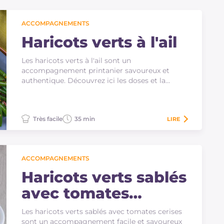
ACCOMPAGNEMENTS
Haricots verts à l'ail
Les haricots verts à l'ail sont un
accompagnement printanier savoureux et
authentique. Découvrez ici les doses et la
procédure pour préparer…
Très facile
35 min
LIRE
ACCOMPAGNEMENTS
Haricots verts sablés
avec tomates
cerises
Les haricots verts sablés avec tomates cerises
sont un accompagnement facile et savoureux