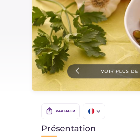
Sauces
Dernieres recettes
IT Website
VOIR PLUS DE
Facebook
Instagram
TikTok
YouTube
PARTAGER
IT
Présentation
EN