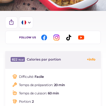
IT
FOLLOW US
EN
ES
Calories par portion
822
BR
Énergie
Kcal
822
DE
Glucides
g
41.5
Difficulté:
Facile
NL
Dont sucres
g
6.9
Temps de préparation:
20 min
Protéine
g
75.3
Graisses
g
37.7
Temps de cuisson:
60 min
dont acides gras saturés
g
7.84
Portion:
2
Fibre
g
5.9