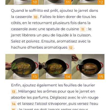
Quand le soffritto est prêt, ajoutez le jarret dans
la casserole
. Faites-le bien dorer de tous les
10
côtés, en le retournant plusieurs fois dans la
casserole avec une spatule de cuisine
: le
11
jarret libérera un peu de liquide à la cuisson.
Salez et poivrez. Ensuite, aromatisez avec la
hachure d'herbes aromatiques
.
12
Enfin, ajoutez également les feuilles de laurier
. Mélangez les arômes pour que le jarret en
13
absorbe les parfums. Déglacez avec le vin rouge
et laissez l'alcool s'évaporer, puis versez l'eau
14
: le jarret ne doit jamais rester sec pour
15