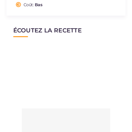
Cholestérol
Coût:
Bas
mg
220
Sodium
mg
937
ÉCOUTEZ LA RECETTE