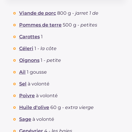
Énergie
Kcal
822
Glucides
g
41.5
Viande de porc
800 g -
jarret 1 de
Dont sucres
g
6.9
Protéine
g
75.3
Pommes de terre
500 g -
petites
Graisses
g
37.7
Carottes
1
dont acides gras saturés
g
7.84
Fibre
g
5.9
Céleri
1 -
la côte
Cholestérol
mg
220
Oignons
1 -
petite
Sodium
mg
937
Ail
1 gousse
Sel
à volonté
Poivre
à volonté
Huile d'olive
60 g -
extra vierge
Sage
à volonté
Genévrier
4 -
les baies