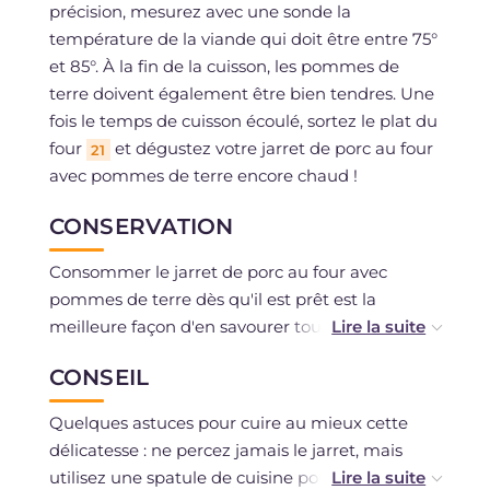
précision, mesurez avec une sonde la
température de la viande qui doit être entre 75°
et 85°. À la fin de la cuisson, les pommes de
terre doivent également être bien tendres. Une
fois le temps de cuisson écoulé, sortez le plat du
four
et dégustez votre jarret de porc au four
21
avec pommes de terre encore chaud !
CONSERVATION
Consommer le jarret de porc au four avec
pommes de terre dès qu'il est prêt est la
meilleure façon d'en savourer tout le goût. Si
vous en avez en trop, vous pouvez cependant le
CONSEIL
conserver au réfrigérateur, en le plaçant dans
un récipient hermétiquement fermé pour au
Quelques astuces pour cuire au mieux cette
maximum 2 jours.
délicatesse : ne percez jamais le jarret, mais
utilisez une spatule de cuisine pour le retourner.