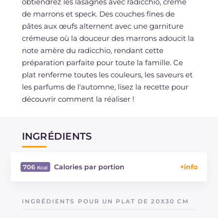
obtiendrez les lasagnes avec radicchio, crème
de marrons et speck. Des couches fines de
pâtes aux œufs alternent avec une garniture
crémeuse où la douceur des marrons adoucit la
note amère du radicchio, rendant cette
préparation parfaite pour toute la famille. Ce
plat renferme toutes les couleurs, les saveurs et
les parfums de l'automne, lisez la recette pour
découvrir comment la réaliser !
INGRÉDIENTS
Calories par portion
706
Énergie
Kcal
706
Glucides
g
99.7
INGRÉDIENTS POUR UN PLAT DE 20X30 CM
Dont sucres
g
19.3