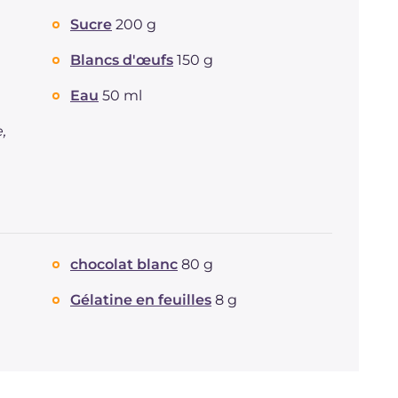
Dont sucres
g
7.1
Sucre
200 g
Protéine
g
1.2
Graisses
g
3.2
Blancs d'œufs
150 g
dont acides gras saturés
g
1.05
Eau
50 ml
Fibre
g
0.5
Cholestérol
mg
4
e,
Sodium
mg
10
chocolat blanc
80 g
Gélatine en feuilles
8 g