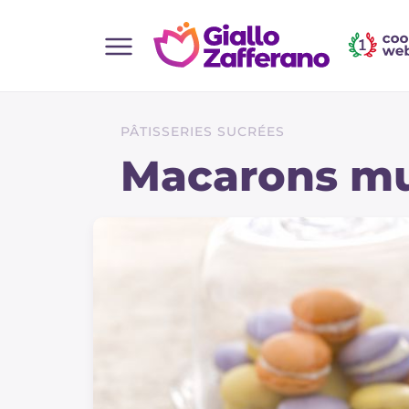
Home
Toutes les recettes
PÂTISSERIES SUCRÉES
Aperitifs
Macarons mu
Salades
Plats principaux
Boissons et rafraîchissements
Desserts
Accompagnement
Pizzas et focaccia
Gateaux et patisserie