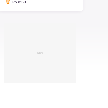
saturés
Pour:
60
Fibre
g
0.5
Cholestérol
mg
4
Sodium
mg
10