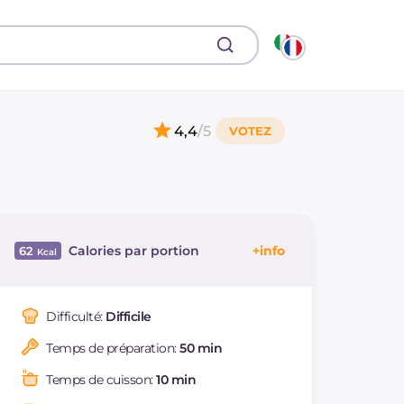
4,4
/5
Calories par portion
62
Énergie
Kcal
62
Glucides
g
7.1
Difficulté:
Difficile
Dont sucres
g
7.1
Temps de préparation:
50 min
Protéine
g
1.2
Graisses
g
3.2
Temps de cuisson:
10 min
dont acides gras
g
1.05