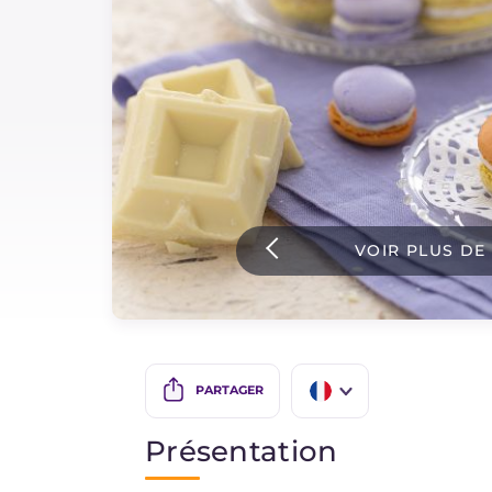
Sauces
Dernieres recettes
IT Website
VOIR PLUS DE
Facebook
Instagram
TikTok
YouTube
PARTAGER
IT
Présentation
EN