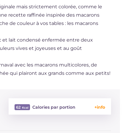
riginale mais strictement colorée, comme le
une recette raffinée inspirée des macarons
che de couleur à vos tables : les macarons
c et lait condensé enfermée entre deux
leurs vives et joyeuses et au goût
rnaval avec les macarons multicolores, de
hée qui plairont aux grands comme aux petits!
Calories par portion
62
Énergie
Kcal
62
Glucides
g
7.1