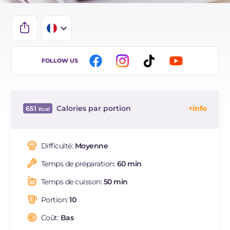
IT
FOLLOW US
EN
DE
Calories par portion
651
ES
Énergie
Kcal
651
BR
Glucides
g
57.1
Difficulté:
Moyenne
NL
Dont sucres
g
20.9
Temps de préparation:
60 min
Protéine
g
7
Graisses
g
43.9
Temps de cuisson:
50 min
dont acides gras saturés
g
24.95
Portion:
10
Fibre
g
2.2
Cholestérol
Coût:
Bas
mg
226