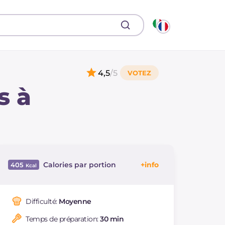
4,5
/5
s à
Calories par portion
405
Énergie
Kcal
405
Glucides
g
35.7
Difficulté:
Moyenne
Dont sucres
g
21.4
Temps de préparation:
30 min
Protéine
g
4.8