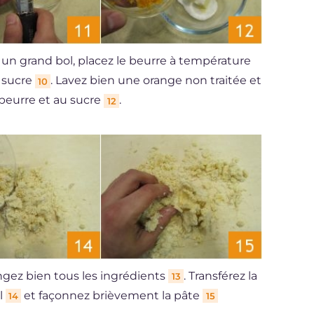
 un grand bol, placez le beurre à température
e sucre
. Lavez bien une orange non traitée et
10
u beurre et au sucre
.
12
angez bien tous les ingrédients
. Transférez la
13
il
et façonnez brièvement la pâte
14
15