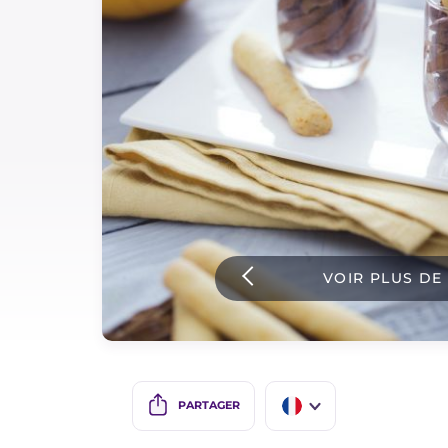
Sauces
Dernieres recettes
IT Website
Facebook
Instagram
VOIR PLUS DE
TikTok
YouTube
PARTAGER
IT