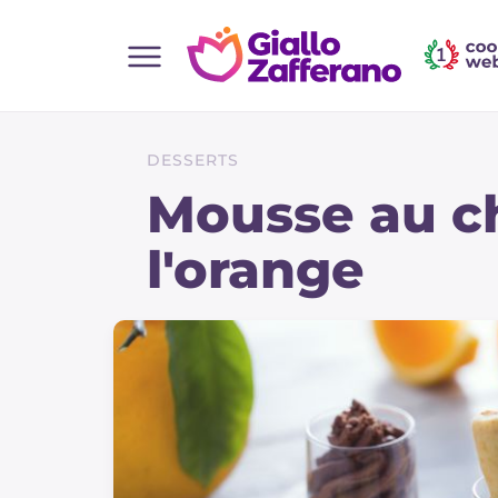
Home
Toutes les recettes
DESSERTS
Aperitifs
Mousse au ch
Salades
l'orange
Plats principaux
Boissons et rafraîchissements
Desserts
Accompagnement
Pizzas et focaccia
Gateaux et patisserie