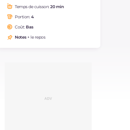
Graisses
g
27
Temps de cuisson:
20 min
dont acides gras
g
15.78
saturés
Portion:
4
Fibre
g
2.1
Coût:
Bas
Cholestérol
mg
64
Notes
+ le repos
Sodium
mg
21