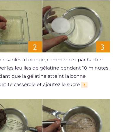
vec sablés à l'orange, commencez par hacher
per les feuilles de gélatine pendant 10 minutes,
dant que la gélatine atteint la bonne
etite casserole et ajoutez le sucre
3