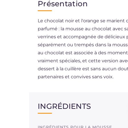
Présentation
EN
Le chocolat noir et l'orange se marient 
BR
parfumé : la mousse au chocolat avec sa
ES
verrines et accompagnée de délicieux 
DE
séparément ou trempés dans la mousse
au chocolat est associée à des moment
NL
vraiment spéciales, et cette version ave
dessert à la cuillère est sans aucun dout
partenaires et convives sans voix.
INGRÉDIENTS
INGRÉDIENTS POUR LA MOUSSE