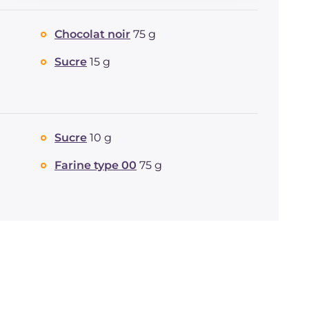
Glucides
g
35.7
Dont sucres
g
21.4
Chocolat noir
75 g
Protéine
g
4.8
Graisses
g
27
Sucre
15 g
dont acides gras saturés
g
15.78
Fibre
g
2.1
Cholestérol
mg
64
Sodium
mg
21
Sucre
10 g
Farine type 00
75 g