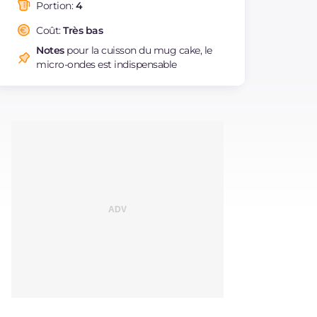
saturés
Portion:
4
Fibre
g
4.1
Coût:
Très bas
Cholestérol
mg
109
Notes
pour la cuisson du mug cake, le
Sodium
mg
169
micro-ondes est indispensable