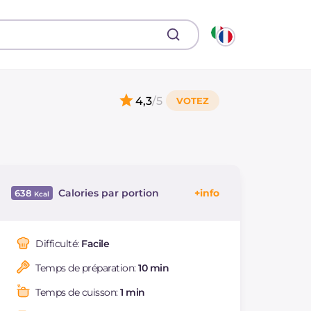
4,3
/5
Calories par portion
638
Énergie
Kcal
638
Glucides
g
91.6
Difficulté:
Facile
Dont sucres
g
60
Temps de préparation:
10 min
Protéine
g
12.5
Graisses
g
24.6
Temps de cuisson:
1 min
dont acides gras
g
7.77