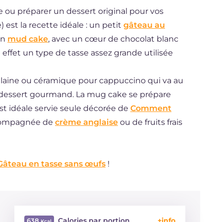
 ou préparer un dessert original pour vos
est la recette idéale : un petit
gâteau au
un
mud cake
, avec un cœur de chocolat blanc
 effet un type de tasse assez grande utilisée
elaine ou céramique pour cappuccino qui va au
 dessert gourmand. La mug cake se prépare
st idéale servie seule décorée de
Comment
ccompagnée de
crème anglaise
ou de fruits frais
Gâteau en tasse sans œufs
!
Calories par portion
638