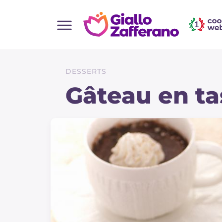
Home
Toutes les recettes
DESSERTS
Aperitifs
Gâteau en ta
Salades
Plats principaux
Boissons et rafraîchissements
Desserts
Accompagnement
Pizzas et focaccia
Gateaux et patisserie