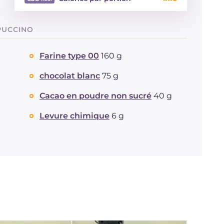
Énergie
Kcal
638
PUCCINO
Glucides
g
91.6
Dont sucres
g
60
Farine type 00
160 g
Protéine
g
12.5
Graisses
g
24.6
chocolat blanc
75 g
dont acides gras saturés
g
7.77
Cacao en poudre non sucré
40 g
Fibre
g
4.1
Cholestérol
mg
109
Levure chimique
6 g
Sodium
mg
169