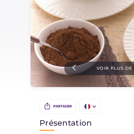
Sauces
Dernieres recettes
IT Website
VOIR PLUS DE
Facebook
Instagram
TikTok
YouTube
PARTAGER
IT
Présentation
EN