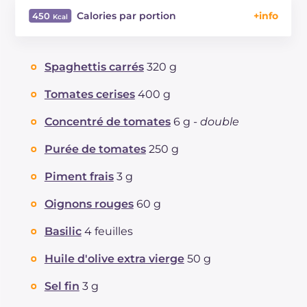
Calories par portion
450
Énergie
Kcal
450
Glucides
g
72.1
Spaghettis carrés
320 g
Dont sucres
g
8
Protéine
g
10.9
Tomates cerises
400 g
Graisses
g
13.1
Concentré de tomates
6 g -
double
dont acides gras saturés
g
1.92
Fibre
g
4.3
Purée de tomates
250 g
Sodium
mg
306
Piment frais
3 g
Oignons rouges
60 g
Basilic
4 feuilles
Huile d'olive extra vierge
50 g
Sel fin
3 g