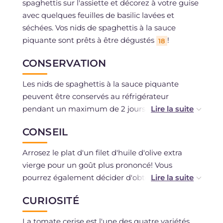
spaghettis sur l'assiette et décorez à votre guise
avec quelques feuilles de basilic lavées et
séchées. Vos nids de spaghettis à la sauce
piquante sont prêts à être dégustés
!
18
CONSERVATION
Les nids de spaghettis à la sauce piquante
peuvent être conservés au réfrigérateur
pendant un maximum de 2 jours dans un
récipient hermétique.
CONSEIL
Il est déconseillé de congeler.
Arrosez le plat d'un filet d'huile d'olive extra
vierge pour un goût plus prononcé! Vous
pourrez également décider d'obtenir une sauce
piquante plus ou moins liquide en ajoutant un
CURIOSITÉ
filet d'eau de cuisson pendant que la sauce cuit.
La tomate cerise est l'une des quatre variétés