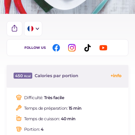
IT
FOLLOW US
EN
DE
Calories par portion
450
ES
Énergie
Kcal
450
BR
Glucides
g
72.1
Difficulté:
Très facile
NL
Dont sucres
g
8
Temps de préparation:
15 min
Protéine
g
10.9
Graisses
g
13.1
Temps de cuisson:
40 min
dont acides gras saturés
g
1.92
Portion:
4
Fibre
g
4.3