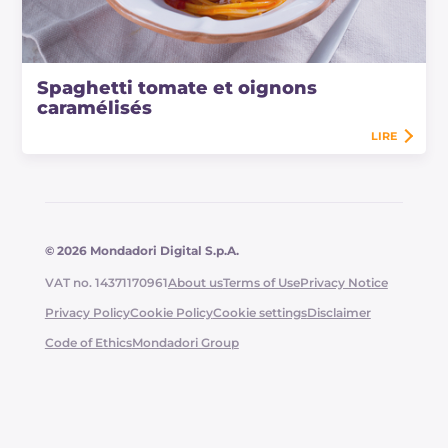
Spaghetti tomate et oignons
caramélisés
LIRE
© 2026 Mondadori Digital S.p.A.
VAT no. 14371170961
About us
Terms of Use
Privacy Notice
Privacy Policy
Cookie Policy
Cookie settings
Disclaimer
Code of Ethics
Mondadori Group