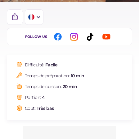
IT
FOLLOW US
EN
DE
Difficulté:
Facile
BR
Temps de préparation:
10 min
ES
Temps de cuisson:
20 min
NL
Portion:
4
Coût:
Très bas