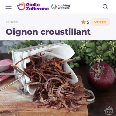
5
APÉRITIFS
Oignon croustillant