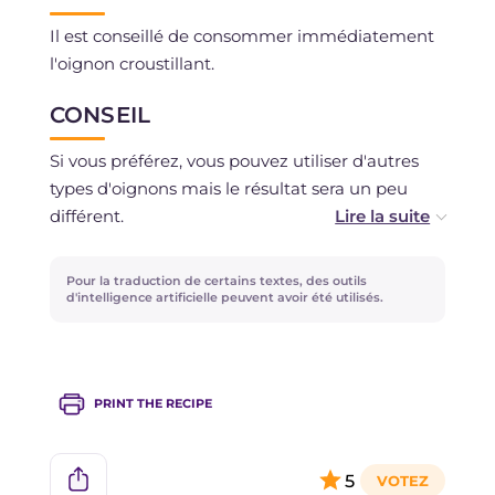
Il est conseillé de consommer immédiatement
l'oignon croustillant.
CONSEIL
Si vous préférez, vous pouvez utiliser d'autres
types d'oignons mais le résultat sera un peu
différent.
Pour vous assurer une belle texture croquante,
Pour la traduction de certains textes, des outils
attendez que les oignons deviennent dorés
d'intelligence artificielle peuvent avoir été utilisés.
avant de les égoutter et laissez-les à découvert
pendant la phase de refroidissement.
PRINT THE RECIPE
5