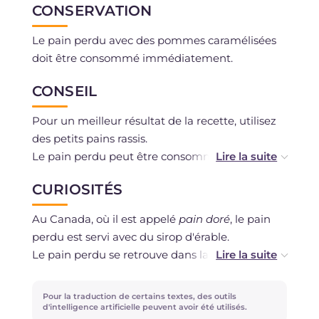
CONSERVATION
Le pain perdu avec des pommes caramélisées
doit être consommé immédiatement.
CONSEIL
Pour un meilleur résultat de la recette, utilisez
des petits pains rassis.
Le pain perdu peut être consommé seul ou
accompagné de nutella ou de confiture.
CURIOSITÉS
Au Canada, où il est appelé
pain doré
, le pain
perdu est servi avec du sirop d'érable.
Le pain perdu se retrouve dans la tradition
gastronomique de nombreux autres pays
européens : en Angleterre, c'est le
french toast
;
Pour la traduction de certains textes, des outils
en Espagne, il est appelé
torrija
; au Portugal,
d'intelligence artificielle peuvent avoir été utilisés.