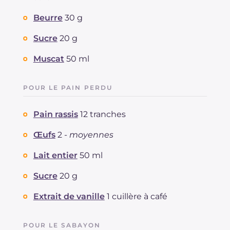
Cholestérol
mg
452
Beurre
30 g
Sodium
mg
658
Sucre
20 g
Muscat
50 ml
POUR LE PAIN PERDU
Pain rassis
12 tranches
Œufs
2 -
moyennes
Lait entier
50 ml
Sucre
20 g
Extrait de vanille
1 cuillère à café
POUR LE SABAYON