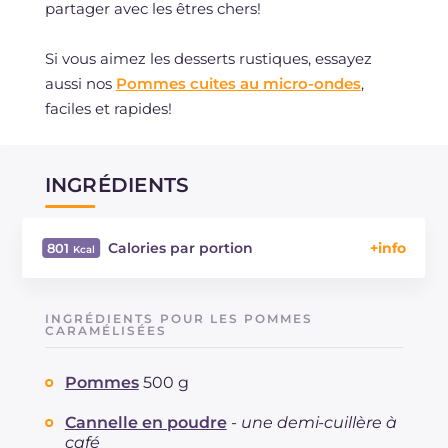
partager avec les êtres chers!
Si vous aimez les desserts rustiques, essayez
aussi nos
Pommes cuites au micro-ondes
,
faciles et rapides!
INGRÉDIENTS
Calories par portion
801
Énergie
Kcal
801
Glucides
g
97.7
INGRÉDIENTS POUR LES POMMES
Dont sucres
CARAMÉLISÉES
g
40
Protéine
g
14.9
Pommes
500 g
Graisses
g
37.1
dont acides gras saturés
g
19.11
Cannelle en poudre
-
une demi-cuillère à
Fibre
g
9.2
café