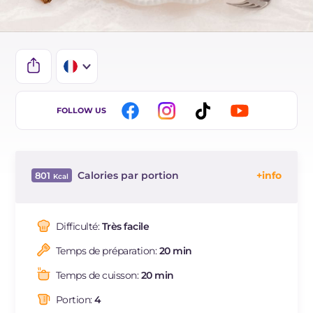
IT
FOLLOW US
EN
DE
Calories par portion
801
ES
Énergie
Kcal
801
BR
Glucides
g
97.7
Difficulté:
Très facile
NL
Dont sucres
g
40
Temps de préparation:
20 min
Protéine
g
14.9
Graisses
g
37.1
Temps de cuisson:
20 min
dont acides gras saturés
g
19.11
Portion:
4
Fibre
g
9.2