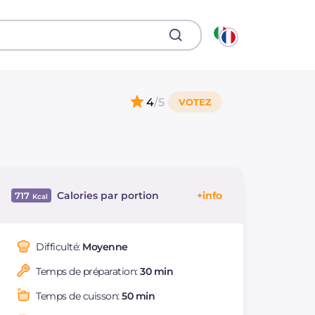
4
/5
Calories par portion
717
Énergie
Kcal
717
Glucides
g
55
Difficulté:
Moyenne
Dont sucres
g
4
Temps de préparation:
30 min
Protéine
g
31.1
Graisses
g
41.4
Temps de cuisson:
50 min
dont acides gras
g
20.12