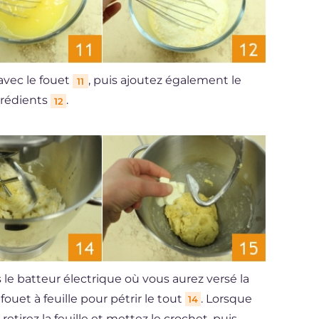
 avec le fouet
, puis ajoutez également le
11
grédients
.
12
le batteur électrique où vous aurez versé la
ouet à feuille pour pétrir le tout
. Lorsque
14
etirez la feuille et mettez le crochet, puis