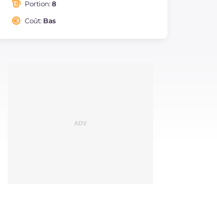
saturés
Portion:
8
Fibre
g
4.1
Coût:
Bas
Cholestérol
mg
234
Sodium
mg
1133