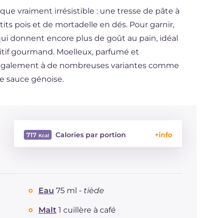
ique vraiment irrésistible : une tresse de pâte à
tits pois et de mortadelle en dés. Pour garnir,
ui donnent encore plus de goût au pain, idéal
ritif gourmand. Moelleux, parfumé et
ête également à de nombreuses variantes comme
ue sauce génoise.
Calories par portion
717
Énergie
Kcal
717
Glucides
g
55
Dont sucres
g
4
Eau
75 ml -
tiède
Protéine
g
31.1
Graisses
g
41.4
Malt
1 cuillère à café
dont acides gras saturés
g
20.12