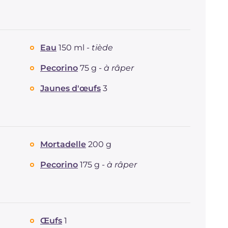
Fibre
g
4.1
Cholestérol
mg
234
Sodium
mg
1133
Eau
150 ml -
tiède
Pecorino
75 g -
à râper
Jaunes d'œufs
3
Mortadelle
200 g
Pecorino
175 g -
à râper
Œufs
1