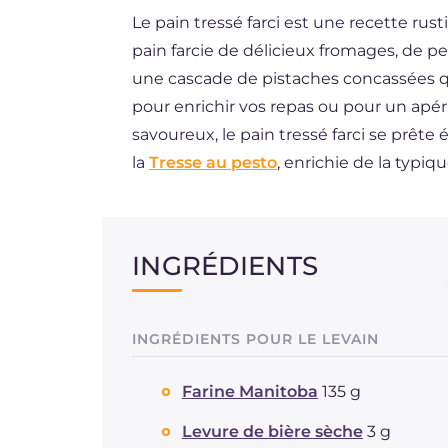
Le pain tressé farci est une recette rust
DE
pain farcie de délicieux fromages, de pe
ES
une cascade de pistaches concassées q
BR
pour enrichir vos repas ou pour un apé
savoureux, le pain tressé farci se pr
NL
la
Tresse au pesto
, enrichie de la typiq
INGRÉDIENTS
INGRÉDIENTS POUR LE LEVAIN
Farine Manitoba
135 g
Levure de bière sèche
3 g