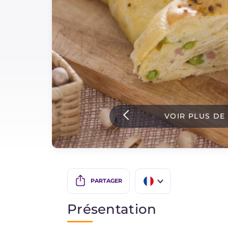
Sauces
Dernieres recettes
IT Website
VOIR PLUS DE
Facebook
Instagram
TikTok
YouTube
PARTAGER
IT
Présentation
EN