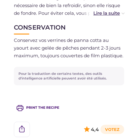
nécessaire de bien la refroidir, sinon elle risque
de fondre. Pour éviter cela, vous pouvez mettre
les verrines au congélateur pendant 10 minutes
CONSERVATION
avant de les compléter avec la gelée.
Conservez vos verrines de panna cotta au
yaourt avec gelée de pêches pendant 2-3 jours
maximum, toujours couvertes de film plastique.
Pour la traduction de certains textes, des outils
d'intelligence artificielle peuvent avoir été utilisés.
PRINT THE RECIPE
4,4