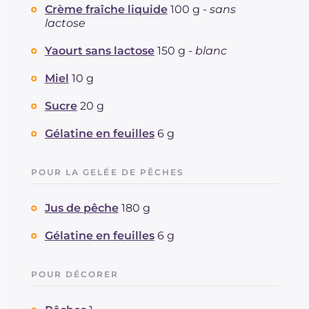
Protéine
g
3.8
Crème fraîche liquide
100 g -
sans
Graisses
g
5.4
lactose
dont acides gras saturés
g
3.1
Yaourt sans lactose
150 g -
blanc
Fibre
g
1.1
Cholestérol
mg
17
Miel
10 g
Sodium
mg
37
Sucre
20 g
Gélatine en feuilles
6 g
POUR LA GELÉE DE PÊCHES
Jus de pêche
180 g
Gélatine en feuilles
6 g
POUR DÉCORER