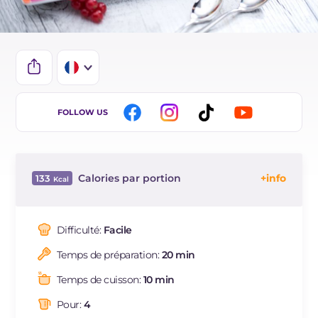
IT
FOLLOW US
EN
DE
Calories par portion
133
ES
Énergie
Kcal
133
BR
Glucides
g
17.41
Difficulté:
Facile
NL
Dont sucres
g
17.4
Temps de préparation:
20 min
Protéine
g
3.8
Graisses
g
5.4
Temps de cuisson:
10 min
dont acides gras saturés
g
3.1
Pour:
4
Fibre
g
1.1