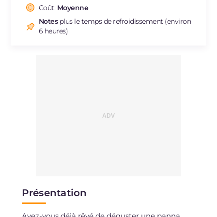
Cholestérol
Coût:
Moyenne
mg
17
Sodium
mg
37
Notes
plus le temps de refroidissement (environ
6 heures)
Présentation
Avez-vous déjà rêvé de déguster une panna