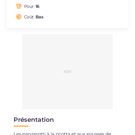
dont acides gras saturés
g
2.67
Pour:
16
Fibre
g
1.6
Cholestérol
Coût:
Bas
mg
8
Sodium
mg
409
Présentation
Les panzerotti à la ricotta et aux pousses de