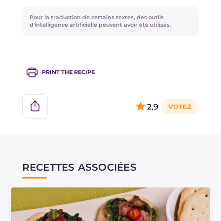
faites frire, immergez seulement 2-3 panzerotti
à la fois pour éviter que la température de
Pour la traduction de certains textes, des outils
l'huile ne baisse excessivement, compromettant
d'intelligence artificielle peuvent avoir été utilisés.
ainsi une cuisson optimale.
PRINT THE RECIPE
2,9
RECETTES ASSOCIÉES