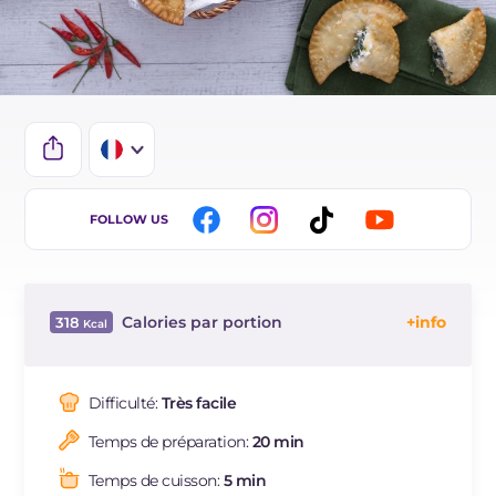
IT
FOLLOW US
EN
BR
Calories par portion
318
ES
Énergie
Kcal
318
DE
Glucides
g
37.4
Difficulté:
Très facile
Dont sucres
g
2.1
Temps de préparation:
20 min
Protéine
g
7.4
Graisses
g
15.4
Temps de cuisson:
5 min