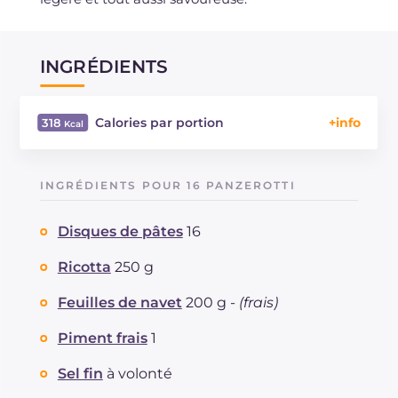
INGRÉDIENTS
Calories par portion
318
Énergie
Kcal
318
Glucides
g
37.4
INGRÉDIENTS POUR 16 PANZEROTTI
Dont sucres
g
2.1
Protéine
g
7.4
Disques de pâtes
16
Graisses
g
15.4
dont acides gras saturés
Ricotta
250 g
g
2.67
Fibre
g
1.6
Feuilles de navet
200 g -
(frais)
Cholestérol
mg
8
Sodium
mg
409
Piment frais
1
Sel fin
à volonté