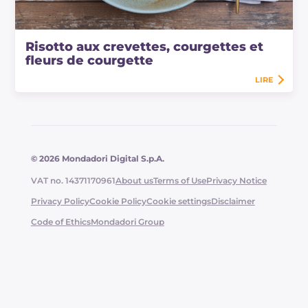
Risotto aux crevettes, courgettes et
fleurs de courgette
LIRE
© 2026 Mondadori Digital S.p.A.
VAT no. 14371170961
About us
Terms of Use
Privacy Notice
Privacy Policy
Cookie Policy
Cookie settings
Disclaimer
Code of Ethics
Mondadori Group