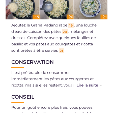
Ajoutez le Grana Padano râpé
, une louche
19
d'eau de cuisson des pâtes
, mélangez et
20
dressez. Complétez avec quelques feuilles de
basilic et vos pâtes aux courgettes et ricotta
sont prêtes à être servies
21
CONSERVATION
Il est préférable de consommer
immédiatement les pâtes aux courgettes et
ricotta, mais si elles restent, vous pouvez les
conserver au réfrigérateur, dans un contenant
CONSEIL
fermé, pendant 2 jours maximum.
Pour un goût encore plus frais, vous pouvez