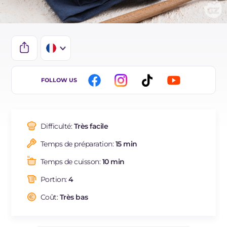
IT
FOLLOW US
EN
ES
Difficulté:
Très facile
BR
Temps de préparation:
15 min
DE
Temps de cuisson:
10 min
NL
Portion:
4
Coût:
Très bas