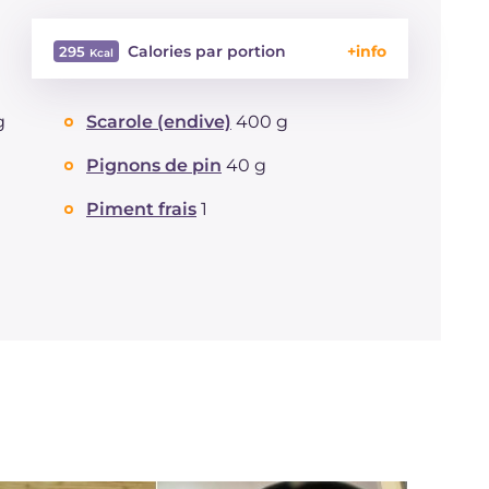
Calories par portion
295
Énergie
Kcal
295
g
Scarole (endive)
400 g
Glucides
g
31.9
Dont sucres
g
3.3
Pignons de pin
40 g
Protéine
g
20.2
Graisses
Piment frais
1
g
9.6
dont acides gras saturés
g
1.53
Fibre
g
9.4
Sodium
mg
310