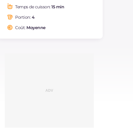
Graisses
g
9.6
Temps de cuisson:
15 min
dont acides gras
g
1.53
saturés
Portion:
4
Fibre
g
9.4
Coût:
Moyenne
Sodium
mg
310