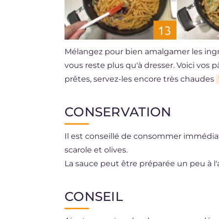
Mélangez pour bien amalgamer les ing
vous reste plus qu'à dresser. Voici vos 
prêtes, servez-les encore très chaudes
CONSERVATION
Il est conseillé de consommer immédi
scarole et olives.
La sauce peut être préparée un peu à l'
pendant quelques jours au réfrigérateu
la texture en souffriront.
CONSEIL
Il est déconseillé de congeler.