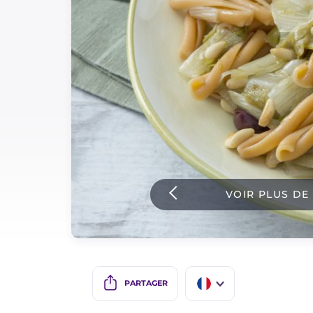
Sauces
Dernieres recettes
IT Website
Facebook
Instagram
VOIR PLUS DE
TikTok
YouTube
PARTAGER
IT