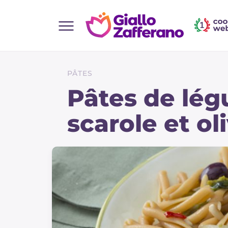
Home
Toutes les recettes
PÂTES
Aperitifs
Pâtes de lé
Salades
scarole et ol
Plats principaux
Boissons et rafraîchissements
Desserts
Accompagnement
Pizzas et focaccia
Gateaux et patisserie