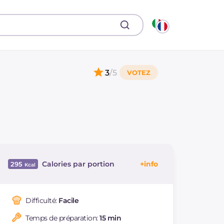
3
/5
Calories par portion
295
Énergie
Kcal
295
Glucides
g
31.9
Difficulté:
Facile
Dont sucres
g
3.3
Temps de préparation:
15 min
Protéine
g
20.2