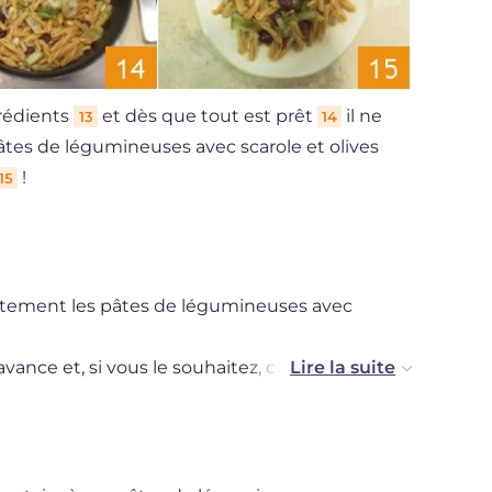
rédients
et dès que tout est prêt
il ne
13
14
pâtes de légumineuses avec scarole et olives
!
15
atement les pâtes de légumineuses avec
avance et, si vous le souhaitez, conservée
r. Cependant, souvenez-vous que la couleur et