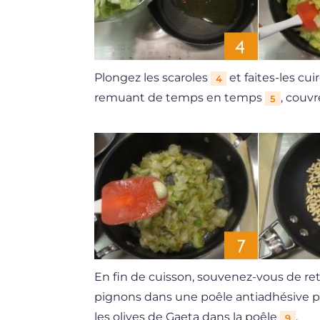
Plongez les scaroles
et faites-les cu
4
remuant de temps en temps
, couv
5
En fin de cuisson, souvenez-vous de retir
pignons dans une poêle antiadhésive
les olives de Gaeta dans la poêle
,
9