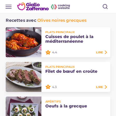
Recettes avec
Olives noires grecques
PLATS PRINCIPAUX
Cuisses de poulet à la
méditerranéenne
4.4
LIRE
Les cuisses de poulet à la
PLATS PRINCIPAUX
méditerranéenne sont un plat
Filet de bœuf en croûte
principal fait maison savoureux.
Découvrez ici les doses et la
procédure pour préparer…
4.3
LIRE
Le filet de bœuf en croûte est un
APÉRITIFS
plat principal savoureux, parfait
Oeufs à la grecque
pour toutes les occasions grâce à
son irrésistible croûte et sa