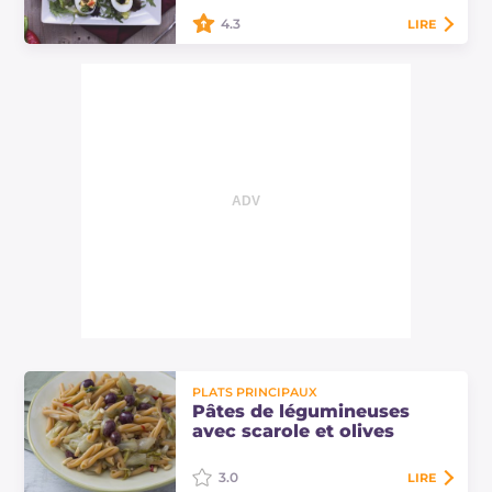
délicieuse…
4.3
LIRE
Les œufs à la grecque sont une
entrée savoureuse et très colorée,
composée d'œufs durs farcis avec
de la feta, des poivrons, des olives et
des…
PLATS PRINCIPAUX
Pâtes de légumineuses
avec scarole et olives
3.0
LIRE