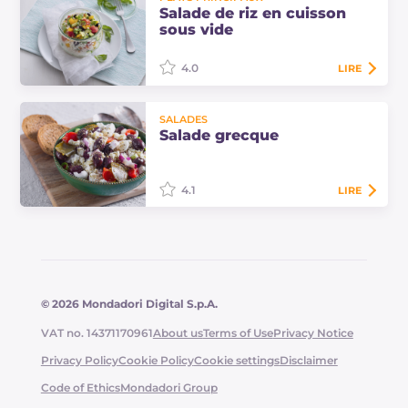
plat estival frais et savoureux
Salade de riz en cuisson
assaisonné de légumes crus et de
sous vide
feta, idéal aussi pour la plage.…
4.0
LIRE
La salade de riz en cuisson sous
SALADES
vide est une façon savoureuse de
Salade grecque
préparer ce grand classique de l'été
en portions individuelles vives au
goût…
4.1
LIRE
La salade grecque est un plat
traditionnel d'été à base de
tomates, concombres, oignon, feta
et olives. Découvrez comment
préparer la recette…
© 2026 Mondadori Digital S.p.A.
VAT no. 14371170961
About us
Terms of Use
Privacy Notice
Privacy Policy
Cookie Policy
Cookie settings
Disclaimer
Code of Ethics
Mondadori Group