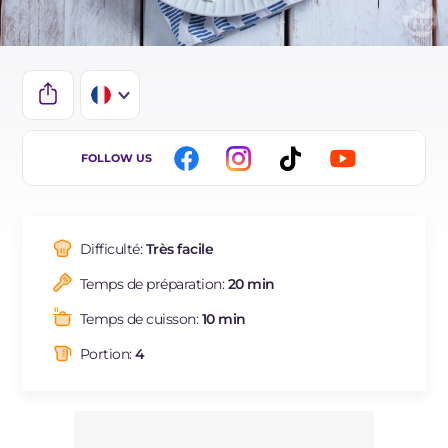
IT
FOLLOW US
EN
BR
Difficulté:
Très facile
ES
Temps de préparation:
20 min
DE
Temps de cuisson:
10 min
NL
Portion:
4