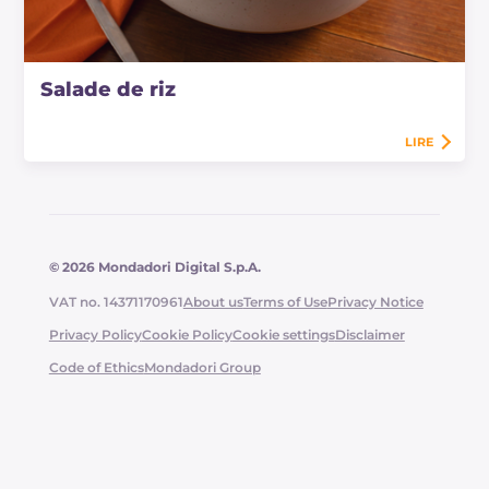
Salade de riz
LIRE
© 2026 Mondadori Digital S.p.A.
VAT no. 14371170961
About us
Terms of Use
Privacy Notice
Privacy Policy
Cookie Policy
Cookie settings
Disclaimer
Code of Ethics
Mondadori Group