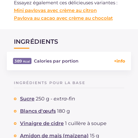
Essayez également ces délicieuses variantes :
Mini pavlovas avec crème au citron
Pavlova au cacao avec crème au chocolat
INGRÉDIENTS
Calories par portion
389
Énergie
Kcal
389
Glucides
g
61.8
INGRÉDIENTS POUR LA BASE
Dont sucres
g
59.9
Protéine
g
8.4
Sucre
250 g -
extra-fin
Graisses
g
12
dont acides gras saturés
Blancs d'œufs
180 g
g
6.64
Fibre
g
2.9
Vinaigre de cidre
1 cuillère à soupe
Cholestérol
mg
11
Sodium
mg
241
Amidon de maïs (maïzena)
15 g