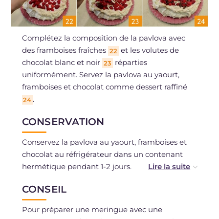
Complétez la composition de la pavlova avec
des framboises fraîches
et les volutes de
22
chocolat blanc et noir
réparties
23
uniformément. Servez la pavlova au yaourt,
framboises et chocolat comme dessert raffiné
.
24
CONSERVATION
Conservez la pavlova au yaourt, framboises et
chocolat au réfrigérateur dans un contenant
hermétique pendant 1-2 jours.
Il est déconseillé de la congeler pour ne pas
CONSEIL
altérer la consistance de la meringue.
Pour préparer une meringue avec une