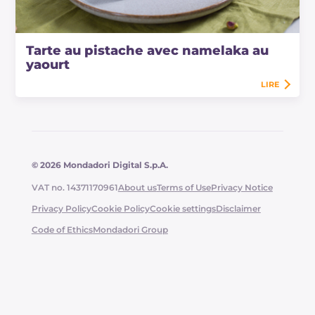
Tarte au pistache avec namelaka au
yaourt
LIRE
© 2026 Mondadori Digital S.p.A.
VAT no. 14371170961
About us
Terms of Use
Privacy Notice
Privacy Policy
Cookie Policy
Cookie settings
Disclaimer
Code of Ethics
Mondadori Group