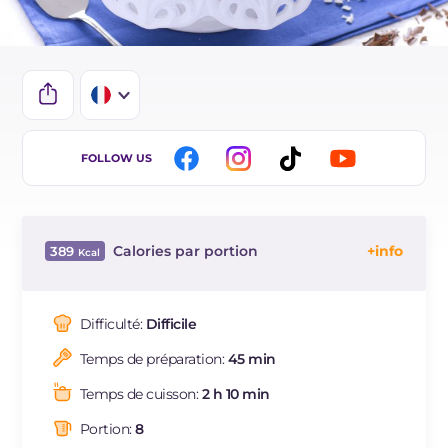
IT
FOLLOW US
EN
ES
Calories par portion
389
DE
Énergie
Kcal
389
BR
Glucides
g
61.8
Difficulté:
Difficile
Dont sucres
g
59.9
Temps de préparation:
45 min
Protéine
g
8.4
Graisses
g
12
Temps de cuisson:
2 h 10 min
dont acides gras saturés
g
6.64
Portion:
8
Fibre
g
2.9