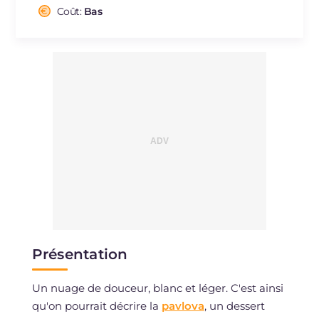
Cholestérol
Coût:
Bas
mg
11
Sodium
mg
241
Présentation
Un nuage de douceur, blanc et léger. C'est ainsi
qu'on pourrait décrire la
pavlova
, un dessert