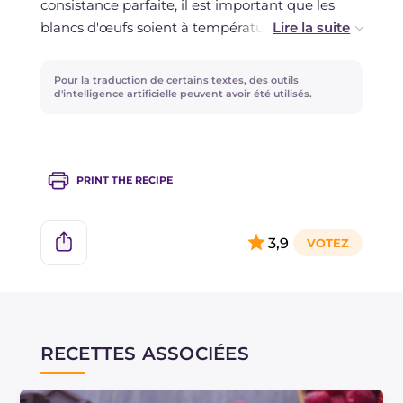
consistance parfaite, il est important que les
blancs d'œufs soient à température ambiante.
Pour la crème de yaourt, vous pouvez
remplacer les framboises par des mûres, des
Pour la traduction de certains textes, des outils
groseilles, des fraises, en somme, utilisez les
d'intelligence artificielle peuvent avoir été utilisés.
fruits rouges que vous préférez !
PRINT THE RECIPE
3,9
RECETTES ASSOCIÉES