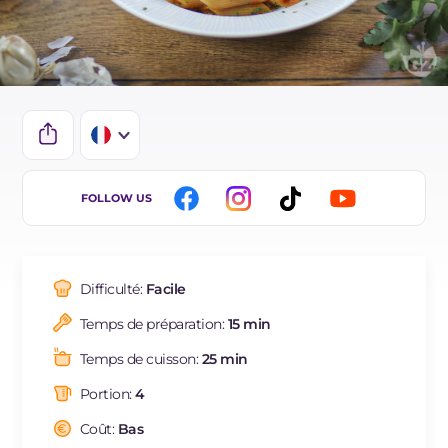
IT
FOLLOW US
EN
DE
Difficulté:
Facile
BR
Temps de préparation:
15 min
ES
Temps de cuisson:
25 min
NL
Portion:
4
Coût:
Bas