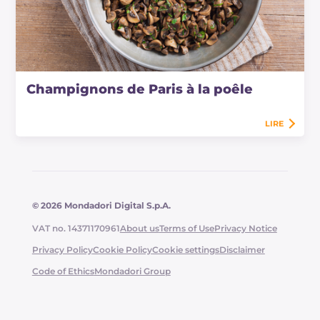
Champignons de Paris à la poêle
LIRE
© 2026 Mondadori Digital S.p.A.
VAT no. 14371170961
About us
Terms of Use
Privacy Notice
Privacy Policy
Cookie Policy
Cookie settings
Disclaimer
Code of Ethics
Mondadori Group