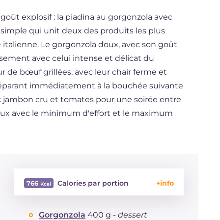
goût explosif : la piadina au gorgonzola avec
simple qui unit deux des produits les plus
e italienne. Le gorgonzola doux, avec son goût
usement avec celui intense et délicat du
de bœuf grillées, avec leur chair ferme et
e préparant immédiatement à la bouchée suivante
ec jambon cru et tomates pour une soirée entre
eux avec le minimum d'effort et le maximum
Calories par portion
766
Énergie
Kcal
766
Gorgonzola
400 g -
dessert
Glucides
g
37.5