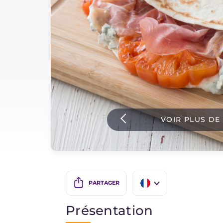
Sauces
Dernieres recettes
IT Website
Facebook
Instagram
VOIR PLUS DE
TikTok
YouTube
PARTAGER
IT
Présentation
EN