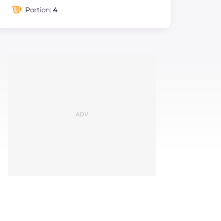
dont acides gras
g
18.59
saturés
Portion:
4
Fibre
g
2.2
Cholestérol
mg
145
Sodium
mg
3065