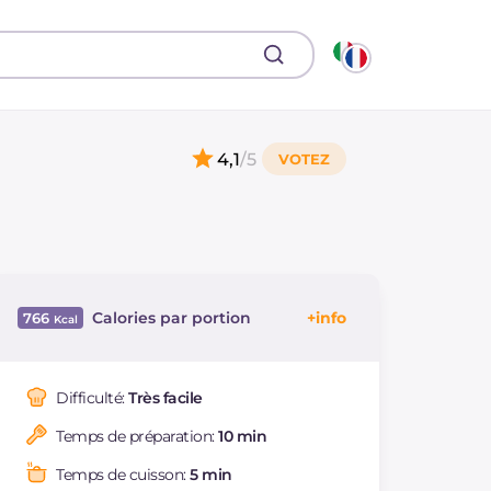
4,1
/5
Calories par portion
766
Énergie
Kcal
766
Glucides
g
37.5
Difficulté:
Très facile
Dont sucres
g
5.1
Temps de préparation:
10 min
Protéine
g
44.6
Graisses
g
48.6
Temps de cuisson:
5 min