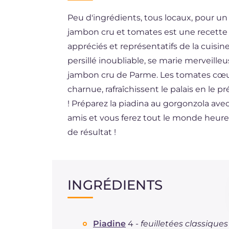
Peu d'ingrédients, tous locaux, pour un 
ES
jambon cru et tomates est une recette 
DE
appréciés et représentatifs de la cuisin
BR
persillé inoubliable, se marie merveille
jambon cru de Parme. Les tomates cœur 
NL
charnue, rafraîchissent le palais en l
! Préparez la piadina au gorgonzola av
amis et vous ferez tout le monde heur
de résultat !
INGRÉDIENTS
Piadine
4 -
feuilletées classiques