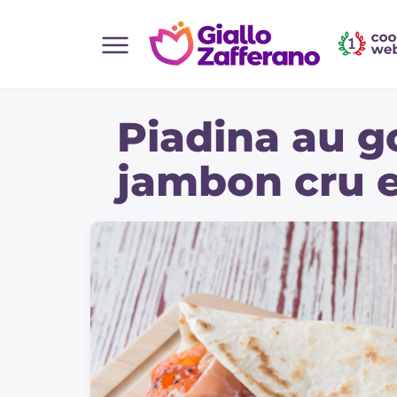
Home
Piadina au g
Toutes les recettes
Aperitifs
jambon cru 
Salades
Plats principaux
Boissons et rafraîchissements
Desserts
Accompagnement
Pizzas et focaccia
Gateaux et patisserie