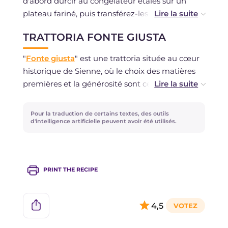
d'abord durcir au congélateur étalés sur un
plateau fariné, puis transférez-les dans les sacs
en veillant à ne pas les casser.
TRATTORIA FONTE GIUSTA
Les pici toscans assaisonnés se conservent au
"
Fonte giusta
" est une trattoria située au cœur
réfrigérateur pendant un jour maximum.
historique de Sienne, où le choix des matières
premières et la générosité sont ce sur quoi les
invités, italiens et étrangers, peuvent encore
compter. Le pain fait maison, les pâtes fraîches
Pour la traduction de certains textes, des outils
étalées à la main, les sauces et les recettes de la
d'intelligence artificielle peuvent avoir été utilisés.
tradition siennoise, ainsi que des plats qui
changent en fonction de la saisonnalité, font de
Fonte giusta "un refuge pour les romantiques
PRINT THE RECIPE
de la table", comme aime à le dire le chef
Giuseppe Chiarelli, aussi appelé Chef Pino.
4,5