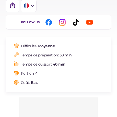
IT
FOLLOW US
EN
DE
Difficulté:
Moyenne
ES
Temps de préparation:
30 min
BR
Temps de cuisson:
40 min
NL
Portion:
4
Coût:
Bas