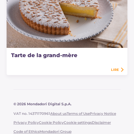
Tarte de la grand-mère
LIRE
© 2026 Mondadori Digital S.p.A.
VAT no. 14371170961
About us
Terms of Use
Privacy Notice
Privacy Policy
Cookie Policy
Cookie settings
Disclaimer
Code of Ethics
Mondadori Group