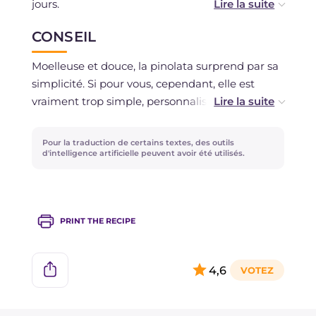
jours.
La congélation est déconseillée.
CONSEIL
Moelleuse et douce, la pinolata surprend par sa
simplicité. Si pour vous, cependant, elle est
vraiment trop simple, personnalisez la garniture
! Vous pouvez aromatiser la crème, par exemple
avec un zeste de citron ou une gousse de vanille
Pour la traduction de certains textes, des outils
incisée ajoutés au lait à chauffer, ou l'enrichir
d'intelligence artificielle peuvent avoir été utilisés.
avec des raisins secs et des pignons.
PRINT THE RECIPE
4,6