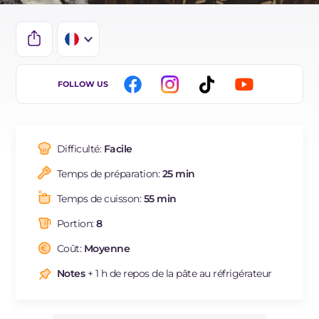
IT
FOLLOW US
EN
DE
Difficulté:
Facile
ES
Temps de préparation:
25 min
BR
Temps de cuisson:
55 min
NL
Portion:
8
Coût:
Moyenne
Notes
+ 1 h de repos de la pâte au réfrigérateur