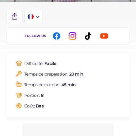
IT
FOLLOW US
EN
BR
Difficulté:
Facile
DE
Temps de préparation:
20 min
ES
Temps de cuisson:
45 min
NL
Portion:
8
Coût:
Bas