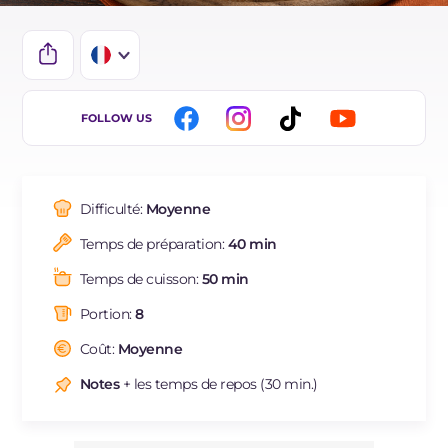
IT
FOLLOW US
EN
DE
Difficulté:
Moyenne
BR
Temps de préparation:
40 min
ES
Temps de cuisson:
50 min
NL
Portion:
8
Coût:
Moyenne
Notes
+ les temps de repos (30 min.)