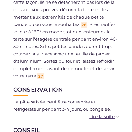
cette façon, ils ne se détacheront pas lors de la
cuisson. Vous pouvez décorer la tarte en les
mettant aux extrémités de chaque petite
bande ou où vous le souhaitez
. Préchauffez
26
le four à 180° en mode statique, enfournez la
tarte sur l'étagère centrale pendant environ 40-
50 minutes. Si les petites bandes dorent trop,
couvrez la surface avec une feuille de papier
d'aluminium. Sortez du four et laissez refroidir
complètement avant de démouler et de servir
votre tarte
.
27
CONSERVATION
La pâte sablée peut être conservée au
réfrigérateur pendant 3-4 jours, ou congelée.
La tarte cuite peut être conservée sous une
CONSEIL
cloche en verre à température ambiante