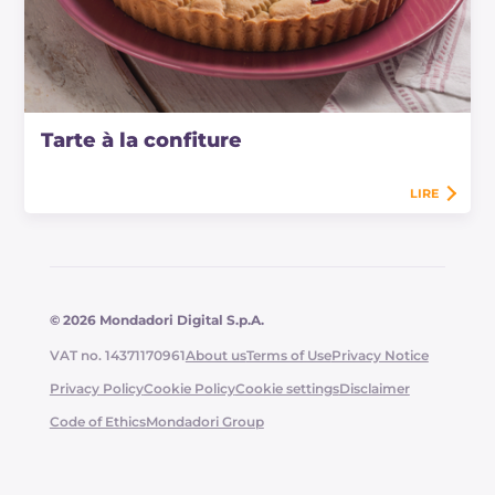
Tarte à la confiture
LIRE
© 2026 Mondadori Digital S.p.A.
VAT no. 14371170961
About us
Terms of Use
Privacy Notice
Privacy Policy
Cookie Policy
Cookie settings
Disclaimer
Code of Ethics
Mondadori Group