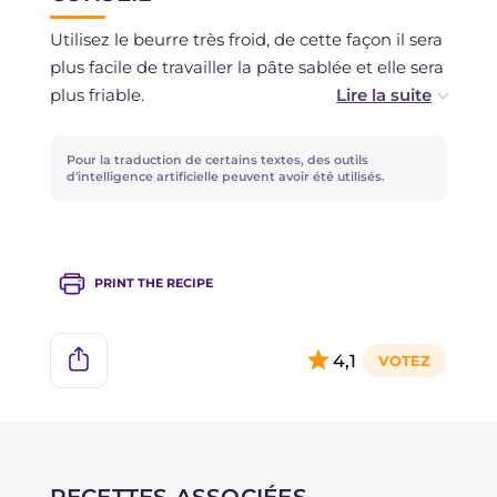
pendant 3-4 jours.
Utilisez le beurre très froid, de cette façon il sera
plus facile de travailler la pâte sablée et elle sera
plus friable.
Vous pouvez remplacer le zeste de citron par de
Pour la traduction de certains textes, des outils
l'orange ou de la vanille.
d'intelligence artificielle peuvent avoir été utilisés.
PRINT THE RECIPE
4,1