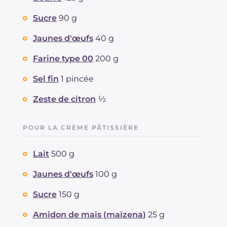
Sucre
90 g
Jaunes d'œufs
40 g
Farine type 00
200 g
Sel fin
1 pincée
Zeste de citron
½
POUR LA CRÈME PÂTISSIÈRE
Lait
500 g
Jaunes d'œufs
100 g
Sucre
150 g
Amidon de maïs (maïzena)
25 g