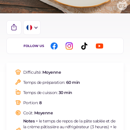
IT
FOLLOW US
EN
DE
Difficulté:
Moyenne
ES
Temps de préparation:
60 min
BR
Temps de cuisson:
30 min
NL
Portion:
8
Coût:
Moyenne
Notes
+ le temps de repos de la pâte sablée et de
la crème pâtissière au réfrigérateur (3 heures) + le