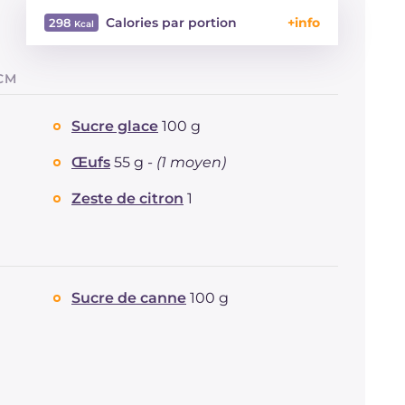
Calories par portion
298
Énergie
Kcal
298
CM
Glucides
g
31.350.1
Dont sucres
g
31.3
Sucre glace
100 g
Protéine
g
3.9
Graisses
g
9
Œufs
55 g -
(1 moyen)
dont acides gras saturés
g
5.1
Zeste de citron
1
Fibre
g
45.4
Cholestérol
mg
2.2
Sodium
mg
102.3
Sucre de canne
100 g