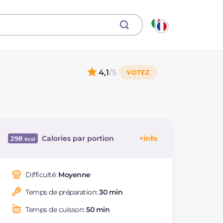
4,1
/5
Calories par portion
298
Énergie
Kcal
298
Glucides
g
31.350.1
Difficulté:
Moyenne
Dont sucres
g
31.3
Temps de préparation:
30 min
Protéine
g
3.9
Graisses
g
9
Temps de cuisson:
50 min
dont acides gras
g
5.1