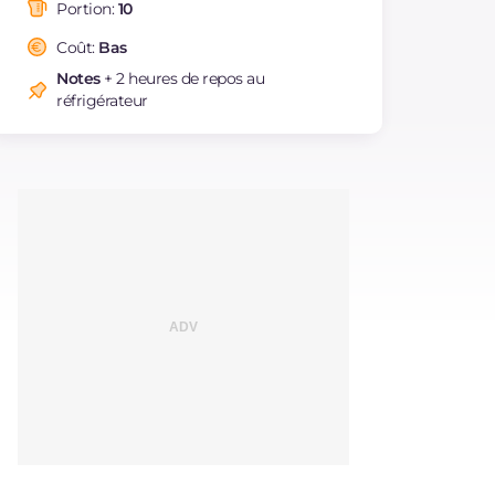
saturés
Portion:
10
Fibre
g
45.4
Coût:
Bas
Cholestérol
mg
2.2
Notes
+ 2 heures de repos au
Sodium
mg
102.3
réfrigérateur