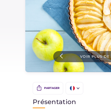
Sauces
Dernieres recettes
IT Website
VOIR PLUS DE
Facebook
Instagram
TikTok
YouTube
PARTAGER
IT
Présentation
EN