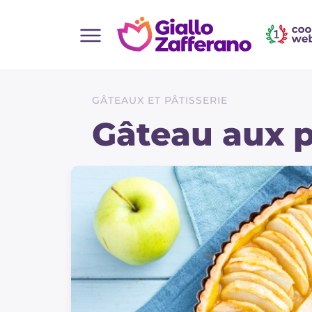
Home
Toutes les recettes
GÂTEAUX ET PÂTISSERIE
Aperitifs
Gâteau aux 
Salades
Plats principaux
Boissons et rafraîchissements
Desserts
Accompagnement
Pizzas et focaccia
Gateaux et patisserie