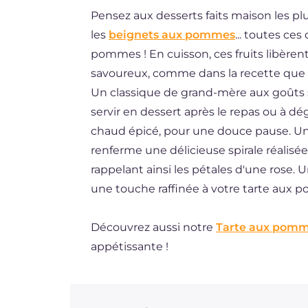
Pensez aux desserts faits maison les plu
ES
les
beignets aux pommes
... toutes ce
BR
pommes ! En cuisson, ces fruits libère
DE
savoureux, comme dans la recette que n
Un classique de grand-mère aux goûts si
NL
servir en dessert après le repas ou à 
chaud épicé, pour une douce pause. Une
renferme une délicieuse spirale réalisé
rappelant ainsi les pétales d'une rose. Un
une touche raffinée à votre tarte aux
Découvrez aussi notre
Tarte aux pomm
appétissante !