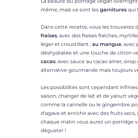
La beauté du porridge vegan overnight e
même, mais ce sont les
garnitures
qui 
Dans cette recette, vous les trouverez 
fraises
, avec des fraises fraîches, myrti
léger et croustillant ;
au mangue
, avec
déshydratée et une touche de citron ver
cacao
, avec sauce au cacao amer, sirop 
alternative gourmande mais toujours v
Les possibilités sont cependant infinies
saison, changer de lait et de yaourt vé
comme la cannelle ou le gingembre pou
d'agave et enrichir avec des fruits secs,
chaque matin vous aurez un porridge veg
déguster !