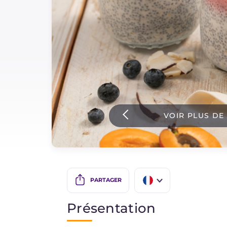
Sauces
Dernieres recettes
IT Website
VOIR PLUS DE
Facebook
Instagram
TikTok
YouTube
PARTAGER
IT
Présentation
EN