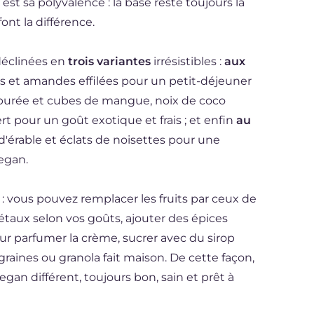
st sa polyvalence : la base reste toujours la
font la différence.
déclinées en
trois variantes
irrésistibles :
aux
lles et amandes effilées pour un petit-déjeuner
 purée et cubes de mangue, noix de coco
t pour un goût exotique et frais ; et enfin
au
d'érable et éclats de noisettes pour une
egan.
 : vous pouvez remplacer les fruits par ceux de
gétaux selon vos goûts, ajouter des épices
r parfumer la crème, sucrer avec du sirop
 graines ou granola fait maison. De cette façon,
an différent, toujours bon, sain et prêt à