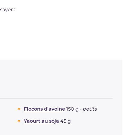
sayer :
Flocons d'avoine
150 g -
petits
Yaourt au soja
45 g