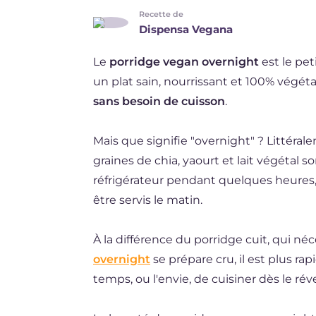
Recette de
DE
Dispensa Vegana
ES
Le
porridge vegan overnight
est le pet
BR
un plat sain, nourrissant et 100% végétal
sans besoin de cuisson
.
NL
Mais que signifie "overnight" ? Littérale
graines de chia, yaourt et lait végétal 
réfrigérateur pendant quelques heures,
être servis le matin.
À la différence du porridge cuit, qui néc
overnight
se prépare cru, il est plus rap
temps, ou l'envie, de cuisiner dès le réve