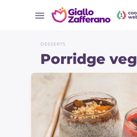
Home
Toutes les recettes
DESSERTS
Aperitifs
Porridge ve
Salades
Plats principaux
Boissons et rafraîchissements
Desserts
Accompagnement
Pizzas et focaccia
Gateaux et patisserie