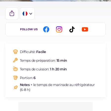
IT
FOLLOW US
EN
DE
Difficulté:
Facile
BR
Temps de préparation:
15 min
ES
Temps de cuisson:
1 h 20 min
NL
Portion:
6
Notes
+ le temps de marinade au réfrigérateur
(6-8 h)