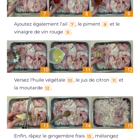
Ajoutez également l’ail
, le piment
et le
7
8
vinaigre de vin rouge
.
9
Versez l’huile végétale
, le jus de citron
et
10
11
la moutarde
.
12
Enfin, râpez le gingembre frais
, mélangez
13