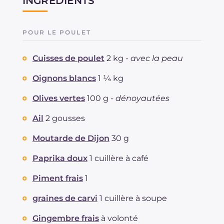
INGRÉDIENTS
POUR LE POULET
Cuisses de poulet
2 kg -
avec la peau
Oignons blancs
1 ¼ kg
Olives vertes
100 g -
dénoyautées
Ail
2 gousses
Moutarde de Dijon
30 g
Paprika doux
1 cuillère à café
Piment frais
1
graines de carvi
1 cuillère à soupe
Gingembre frais
à volonté