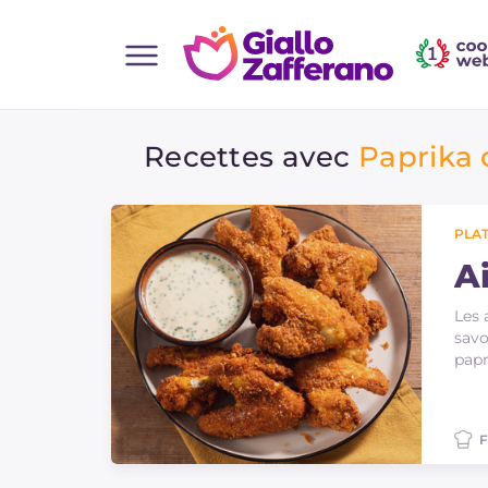
Home
Recettes avec
Paprika
Toutes les recettes
Aperitifs
Salades
PLAT
Plats principaux
Ai
Boissons et rafraîchissements
Les 
savo
Desserts
papr
Accompagnement
Pizzas et focaccia
F
Gateaux et patisserie