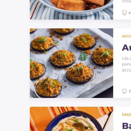
crou
F
ACC
A
Les 
panu
acc
T
SAU
B