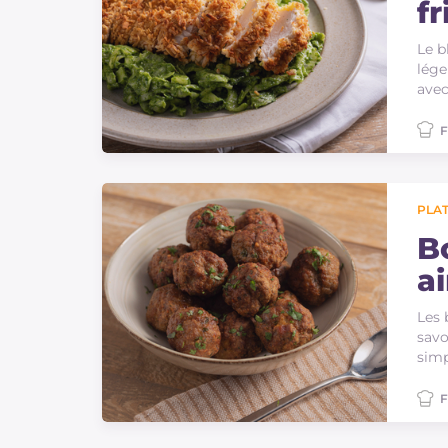
fr
Le b
lége
ave
F
PLAT
Bo
ai
Les 
savo
simp
F