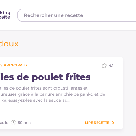
 doux
S PRINCIPAUX
4.1
les de poulet frites
ailes de poulet frites sont croustillantes et
ureuses grâce à la panure enrichie de panko et de
ika, essayez-les avec la sauce au…
acile
50 min
LIRE
RECETTE