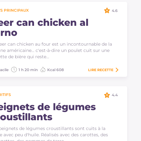
S PRINCIPAUX
4.6
eer can chicken al
orno
eer can chicken au four est un incontournable de la
ine américaine... c'est-à-dire un poulet cuit sur une
tte de bière qui reste…
acile
1 h 20 min
Kcal 608
LIRE
RECETTE
ITIFS
4.4
eignets de légumes
oustillants
beignets de légumes croustillants sont cuits à la
e avec peu d'huile. Réalisés avec des carottes, des