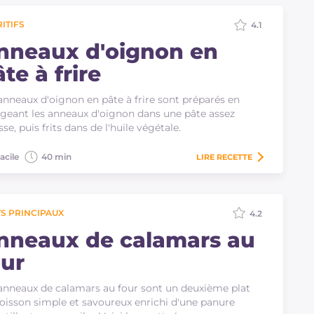
ITIFS
4.1
nneaux d'oignon en
te à frire
anneaux d'oignon en pâte à frire sont préparés en
geant les anneaux d'oignon dans une pâte assez
sse, puis frits dans de l'huile végétale.
acile
40 min
LIRE
RECETTE
S PRINCIPAUX
4.2
nneaux de calamars au
our
anneaux de calamars au four sont un deuxième plat
oisson simple et savoureux enrichi d'une panure