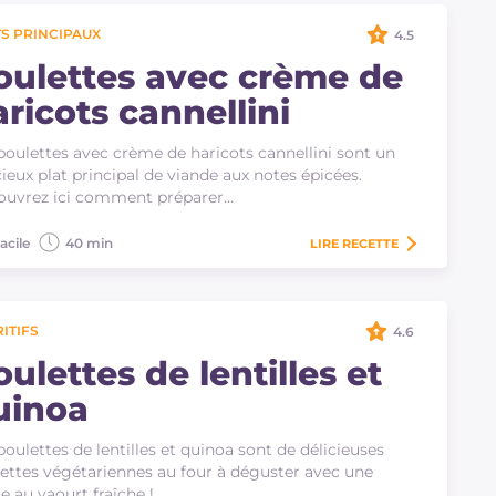
S PRINCIPAUX
4.5
oulettes avec crème de
ricots cannellini
boulettes avec crème de haricots cannellini sont un
cieux plat principal de viande aux notes épicées.
ouvrez ici comment préparer…
acile
40 min
LIRE
RECETTE
ITIFS
4.6
ulettes de lentilles et
uinoa
boulettes de lentilles et quinoa sont de délicieuses
ettes végétariennes au four à déguster avec une
e au yaourt fraîche !…