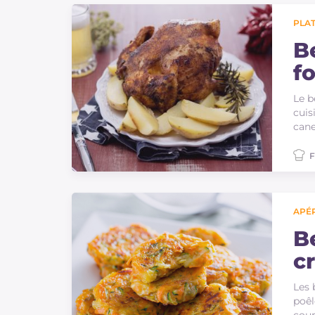
PLAT
B
f
Le b
cuis
cane
F
APÉR
B
cr
Les 
poêl