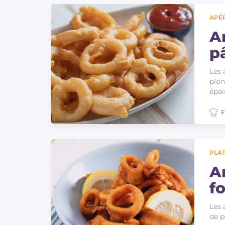
Sauces
APÉR
Dernieres recettes
A
pâ
IT Website
Les 
plon
épai
F
Facebook
Instagram
TikTok
YouTube
PLAT
A
f
Les 
de p