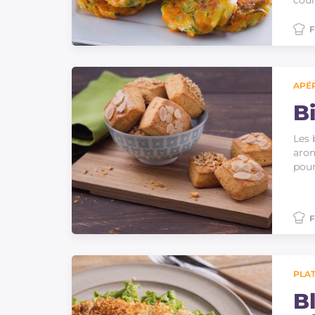
cour
F
APÉR
Bi
Les 
arom
pour
F
PLAT
B