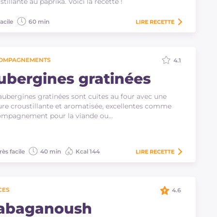
stillante au paprika. Voici la recette !
acile
60 min
LIRE
RECETTE
OMPAGNEMENTS
4.1
ubergines gratinées
aubergines gratinées sont cuites au four avec une
re croustillante et aromatisée, excellentes comme
ompagnement pour la viande ou…
rès facile
40 min
Kcal 144
LIRE
RECETTE
CES
4.6
abaganoush