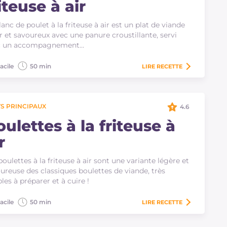
iteuse à air
lanc de poulet à la friteuse à air est un plat de viande
r et savoureux avec une panure croustillante, servi
c un accompagnement…
acile
50 min
LIRE
RECETTE
S PRINCIPAUX
4.6
ulettes à la friteuse à
r
boulettes à la friteuse à air sont une variante légère et
ureuse des classiques boulettes de viande, très
les à préparer et à cuire !
acile
50 min
LIRE
RECETTE