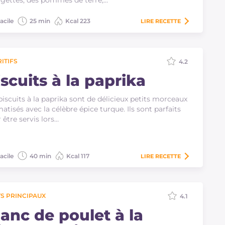
gettes, des pommes de terre,…
acile
25 min
Kcal 223
LIRE
RECETTE
ITIFS
4.2
scuits à la paprika
biscuits à la paprika sont de délicieux petits morceaux
atisés avec la célèbre épice turque. Ils sont parfaits
 être servis lors…
acile
40 min
Kcal 117
LIRE
RECETTE
S PRINCIPAUX
4.1
lanc de poulet à la