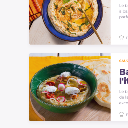
Le b
à ba
parf
F
SAU
B
l'
Le b
de l
exce
F