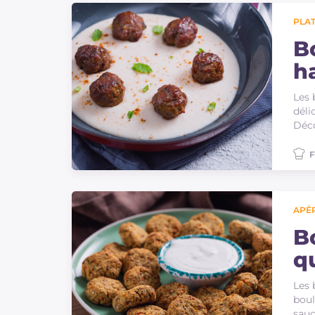
PLAT
B
ha
Les 
déli
Déc
F
APÉR
Bo
q
Les 
boul
sauc