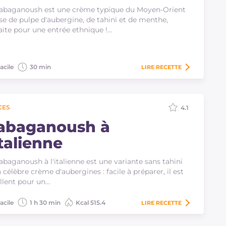
abaganoush est une crème typique du Moyen-Orient
se de pulpe d'aubergine, de tahini et de menthe,
aite pour une entrée ethnique !…
acile
30 min
LIRE
RECETTE
CES
4.1
abaganoush à
italienne
abaganoush à l'italienne est une variante sans tahini
a célèbre crème d'aubergines : facile à préparer, il est
llent pour un…
acile
1 h 30 min
Kcal 515.4
LIRE
RECETTE